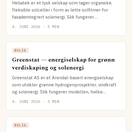
Heliatek er et tysk selskap som lager organiske,
fleksible solceller i form av lette solfilmer for
fasadeintegrert solenergi. Slik fungerer
teknologien, og hva passer den til.
4. JUNI 2026 · 5 MIN
BOLIG
Greenstat — energiselskap for grønn
verdiskaping og solenergi
Greenstat AS er et Arendal-basert energiselskap
som utvikler grønne hydrogenprosjekter, vindkraft
og solenergi. Slik fungerer modellen, hvilke
prosjekter selskapet driver og hva det betyr for
4. JUNI 2026 · 3 MIN
solenergikundene.
BOLIG