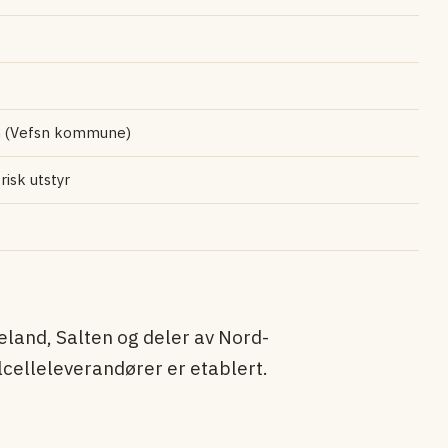
n (Vefsn kommune)
isk utstyr
land, Salten og deler av Nord-
celle­leverandører er etablert.