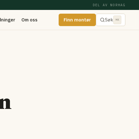
DEL AV NORHAG
dninger
Om oss
Finn montør
Søk
⌘K
en