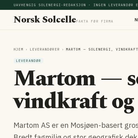
UAVHENGIG SOLENERGI-REDAKSJON · INGEN LEVERANDØR 
Norsk Solcelle
N
FAKTA FØR FIRMA
HJEM
›
LEVERANDØRER
›
MARTOM — SOLENERGI, VINDKRAF
LEVERANDØR
Martom — so
vindkraft o
Martom AS er en Mosjøen-basert gross
Bredt fagmiljø og stor geografisk dek