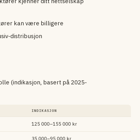
ktører kjenner ditt nettselskap
rer kan være billigere
iv-distribusjon
lle (indikasjon, basert på 2025-
INDIKASJON
125 000–155 000 kr
35 000–95 000 kr