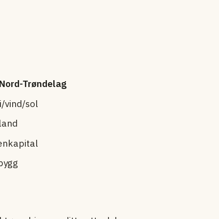
 Nord-Trøndelag
/vind/sol
eland
enkapital
ibygg