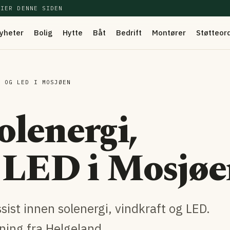
EIER DENNE SIDEN
yheter
Bolig
Hytte
Båt
Bedrift
Montører
Støtteor
T OG LED I MOSJØEN
lenergi,
g LED i Mosjø
ist innen solenergi, vindkraft og LED.
ning fra Helgeland.