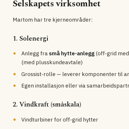
Selskapets virksomhet
Martom har tre kjerneområder:
1. Solenergi
Anlegg fra
små hytte-anlegg
(off-grid med 
(med plusskunde­avtale)
Grossist-rolle — leverer komponenter til a
Egen installasjon eller via samarbeidspart
2. Vindkraft (småskala)
Vindturbiner for off-grid hytter