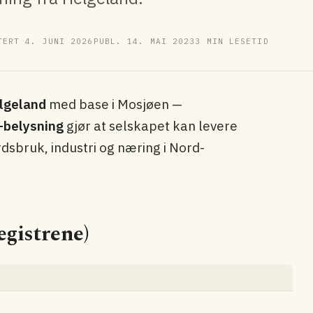
TERT 4. JUNI 2026
PUBL. 14. MAI 2023
3 MIN LESETID
lgeland
med base i Mosjøen —
D-belysning
gjør at selskapet kan levere
rdsbruk, industri og næring i Nord-
gistrene)