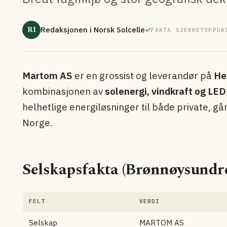
RI
Redaksjonen i Norsk Solcelle
FAKTA SJEKKET
OPPDA
Martom AS
er en grossist og leverandør på
He
kombinasjonen av
solenergi, vindkraft og LE
helhetlige energi­løsninger til både private, gå
Norge.
Selskapsfakta (Brønnøysundre
FELT
VERDI
Selskap
MARTOM AS