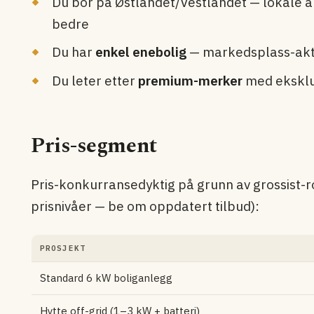
Du bor på Østlandet/Vestlandet — lokale a
bedre
Du har
enkel enebolig
— markedsplass-aktø
Du leter etter
premium-merker
med eksklus
Pris-segment
Pris-konkurransedyktig på grunn av grossist-ro
prisnivåer — be om oppdatert tilbud):
PROSJEKT
Standard 6 kW boliganlegg
Hytte off-grid (1–3 kW + batteri)