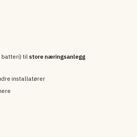
batteri) til
store næringsanlegg
ndre installatører
nere