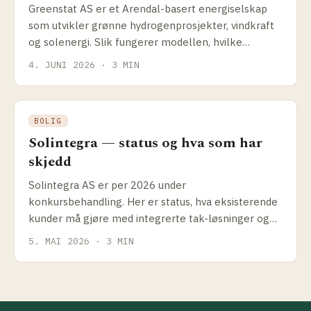
Greenstat AS er et Arendal-basert energiselskap
som utvikler grønne hydrogenprosjekter, vindkraft
og solenergi. Slik fungerer modellen, hvilke
prosjekter selskapet driver og hva det betyr for
4. JUNI 2026 · 3 MIN
solenergikundene.
BOLIG
Solintegra — status og hva som har
skjedd
Solintegra AS er per 2026 under
konkursbehandling. Her er status, hva eksisterende
kunder må gjøre med integrerte tak-løsninger og
hvilke alternativer som finnes.
5. MAI 2026 · 3 MIN