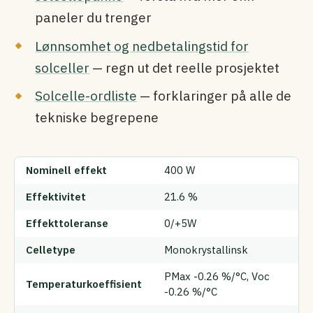
paneler du trenger
Lønnsomhet og nedbetalingstid for
solceller
— regn ut det reelle prosjektet
Solcelle-ordliste
— forklaringer på alle de
tekniske begrepene
Nominell effekt
400 W
Effektivitet
21.6 %
Effekttoleranse
0/+5W
Celletype
Monokrystallinsk
PMax -0.26 %/°C, Voc
Temperaturkoeffisient
-0.26 %/°C