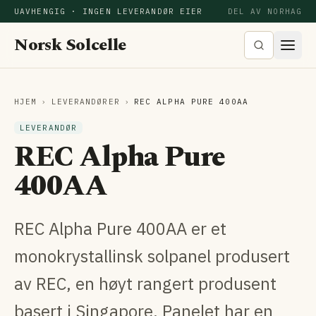
UAVHENGIG · INGEN LEVERANDØR EIER
DEL AV NORHAG
Norsk Solcelle
HJEM
›
LEVERANDØRER
›
REC ALPHA PURE 400AA
LEVERANDØR
REC Alpha Pure
400AA
REC Alpha Pure 400AA er et
monokrystallinsk solpanel produsert
av REC, en høyt rangert produsent
basert i Singapore. Panelet har en