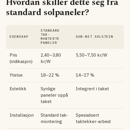
Hvordan skiller dette seg fra
standard solpaneler?
STANDARD
TAK-
EGENSKAP
SUN-NET SOLSTEIN
MONTERTE
PANELER
Pris
2,40–3,80
5,50–7,50 kr/W
(indikasjon)
kr/W
Ytelse
18–22 %
14–17 %
Estetikk
Synlige
Integrert i taket
paneler oppå
taket
Installasjon
Standard tak-
Spesialisert
montering
taktekker-arbeid