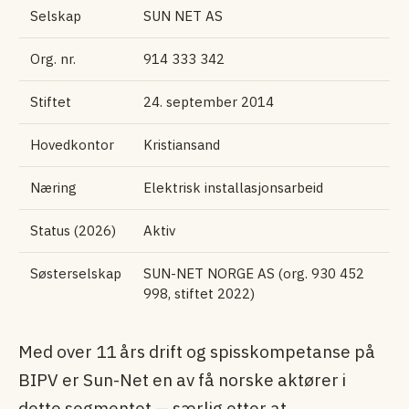
Selskap
SUN NET AS
Org. nr.
914 333 342
Stiftet
24. september 2014
Hovedkontor
Kristiansand
Næring
Elektrisk installasjonsarbeid
Status (2026)
Aktiv
Søsterselskap
SUN-NET NORGE AS (org. 930 452
998, stiftet 2022)
Med over 11 års drift og spisskompetanse på
BIPV er Sun-Net en av få norske aktører i
dette segmentet — særlig etter at