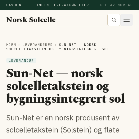
UAVHENGIG · INGEN LEVERANDØR EIER
DEL AV NORHAG
Norsk Solcelle
HJEM
›
LEVERANDØRER
›
SUN-NET — NORSK
SOLCELLETAKSTEIN OG BYGNINGS­INTEGRERT SOL
LEVERANDØR
Sun-Net — norsk
solcelletakstein og
bygnings­integrert sol
Sun-Net er en norsk produsent av
solcelletakstein (Solstein) og flate