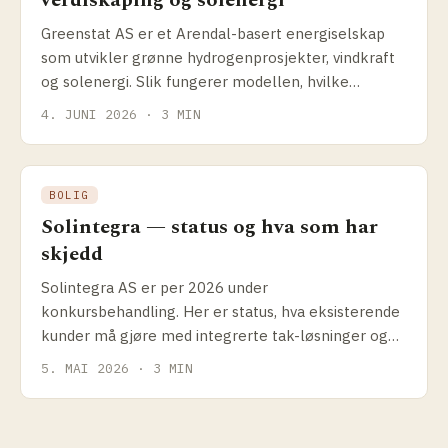
verdiskaping og solenergi
Greenstat AS er et Arendal-basert energiselskap
som utvikler grønne hydrogenprosjekter, vindkraft
og solenergi. Slik fungerer modellen, hvilke
prosjekter selskapet driver og hva det betyr for
4. JUNI 2026 · 3 MIN
solenergikundene.
BOLIG
Solintegra — status og hva som har
skjedd
Solintegra AS er per 2026 under
konkursbehandling. Her er status, hva eksisterende
kunder må gjøre med integrerte tak-løsninger og
hvilke alternativer som finnes.
5. MAI 2026 · 3 MIN