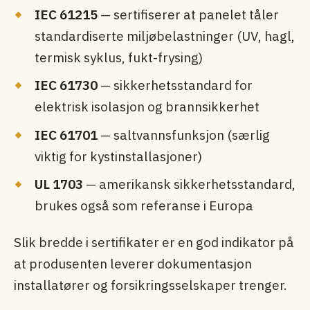
IEC 61215
— sertifiserer at panelet tåler
standardiserte miljøbelastninger (UV, hagl,
termisk syklus, fukt-frysing)
IEC 61730
— sikkerhets­standard for
elektrisk isolasjon og brann­sikkerhet
IEC 61701
— saltvannsfunksjon (særlig
viktig for kystinstallasjoner)
UL 1703
— amerikansk sikkerhets­standard,
brukes også som referanse i Europa
Slik bredde i sertifikater er en god indikator på
at produsenten leverer dokumentasjon
installatører og forsikringsselskaper trenger.