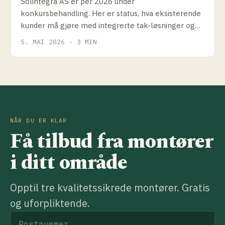
Solintegra AS er per 2026 under
konkursbehandling. Her er status, hva eksisterende
kunder må gjøre med integrerte tak-løsninger og
hvilke alternativer som finnes.
5. MAI 2026 · 3 MIN
NÅR DU ER KLAR
Få tilbud fra montører
i ditt område
Opptil tre kvalitetssikrede montører. Gratis
og uforpliktende.