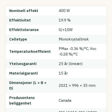
Nominell effekt
400 W
Effektivitet
19.9 %
Effekttoleranse
0/+10W
Celletype
Monokrystallinsk
PMax -0.36 %/°C, Voc
Temperaturkoeffisient
-0.28 %/°C
Ytelsesgaranti
25 år (lineær)
Materialgaranti
15 år
Dimensjoner (L × B ×
2021 × 996 × 35 mm
D)
Produsentens
Canada
beliggenhet