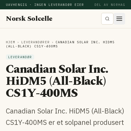
UAVHENGIG · INGEN LEVERANDØR EIER
DEL AV NORHAG
Norsk Solcelle
HJEM
›
LEVERANDØRER
›
CANADIAN SOLAR INC. HIDM5
(ALL-BLACK) CS1Y-400MS
LEVERANDØR
Canadian Solar Inc.
HiDM5 (All-Black)
CS1Y-400MS
Canadian Solar Inc. HiDM5 (All-Black)
CS1Y-400MS er et solpanel produsert