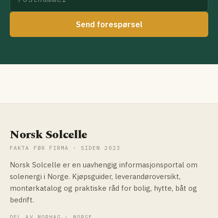
Send forespørsel
Norsk Solcelle
FAKTA FØR FIRMA · SIDEN 2023
Norsk Solcelle er en uavhengig informasjonsportal om
solenergi i Norge. Kjøpsguider, leverandøroversikt,
montørkatalog og praktiske råd for bolig, hytte, båt og
bedrift.
DEL AV NORHAG · NORGE