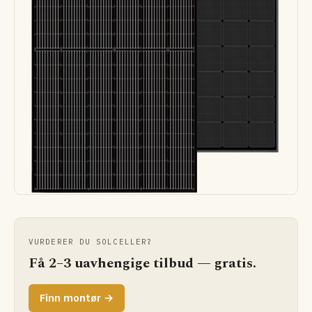
VURDERER DU SOLCELLER?
Få 2–3 uavhengige tilbud — gratis.
Finn montør →