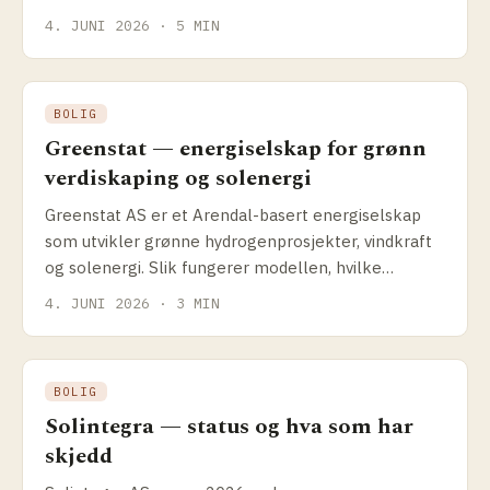
teknologien, og hva passer den til.
4. JUNI 2026 · 5 MIN
BOLIG
Greenstat — energiselskap for grønn
verdiskaping og solenergi
Greenstat AS er et Arendal-basert energiselskap
som utvikler grønne hydrogenprosjekter, vindkraft
og solenergi. Slik fungerer modellen, hvilke
prosjekter selskapet driver og hva det betyr for
4. JUNI 2026 · 3 MIN
solenergikundene.
BOLIG
Solintegra — status og hva som har
skjedd