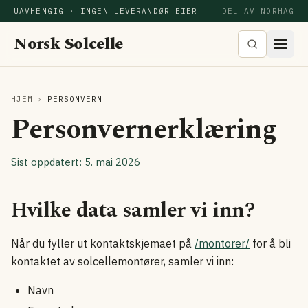
UAVHENGIG · INGEN LEVERANDØR EIER
DEL AV NORHAG
Norsk Solcelle
HJEM
›
PERSONVERN
Personvernerklæring
Sist oppdatert: 5. mai 2026
Hvilke data samler vi inn?
Når du fyller ut kontaktskjemaet på
/montorer/
for å bli
kontaktet av solcellemontører, samler vi inn:
Navn