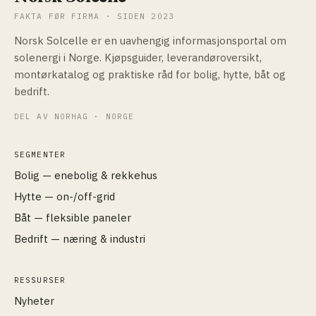
FAKTA FØR FIRMA · SIDEN 2023
Norsk Solcelle er en uavhengig informasjonsportal om
solenergi i Norge. Kjøpsguider, leverandøroversikt,
montørkatalog og praktiske råd for bolig, hytte, båt og
bedrift.
DEL AV NORHAG · NORGE
SEGMENTER
Bolig — enebolig & rekkehus
Hytte — on-/off-grid
Båt — fleksible paneler
Bedrift — næring & industri
RESSURSER
Nyheter