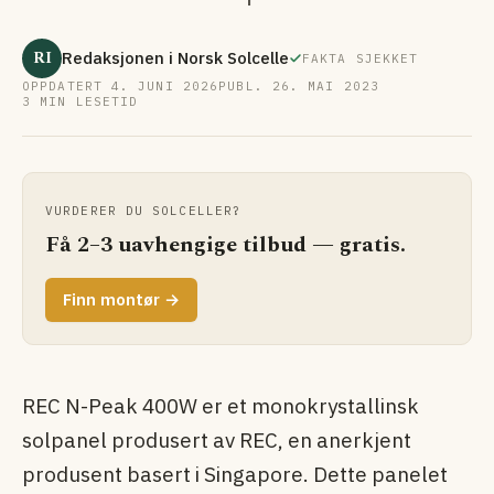
RI
Redaksjonen i Norsk Solcelle
FAKTA SJEKKET
OPPDATERT 4. JUNI 2026
PUBL. 26. MAI 2023
3 MIN LESETID
VURDERER DU SOLCELLER?
Få 2–3 uavhengige tilbud — gratis.
Finn montør →
REC N-Peak 400W er et monokrystallinsk
solpanel produsert av REC, en anerkjent
produsent basert i Singapore. Dette panelet