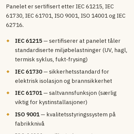
Panelet er sertifisert etter IEC 61215, IEC
61730, IEC 61701, ISO 9001, ISO 14001 og IEC
62716.
IEC 61215
— sertifiserer at panelet tåler
standardiserte miljøbelastninger (UV, hagl,
termisk syklus, fukt-frysing)
IEC 61730
— sikkerhets­standard for
elektrisk isolasjon og brann­sikkerhet
IEC 61701
— saltvannsfunksjon (særlig
viktig for kystinstallasjoner)
ISO 9001
— kvalitetsstyringssystem på
fabrikknivå