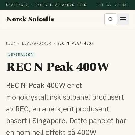
UAVHENGIG · INGEN LEVERANDØR EIER
DEL AV NORHAG
Norsk Solcelle
HJEM
›
LEVERANDØRER
›
REC N PEAK 400W
LEVERANDØR
REC N Peak 400W
REC N-Peak 400W er et
monokrystallinsk solpanel produsert
av REC, en anerkjent produsent
basert i Singapore. Dette panelet har
en nominell effekt på 400W