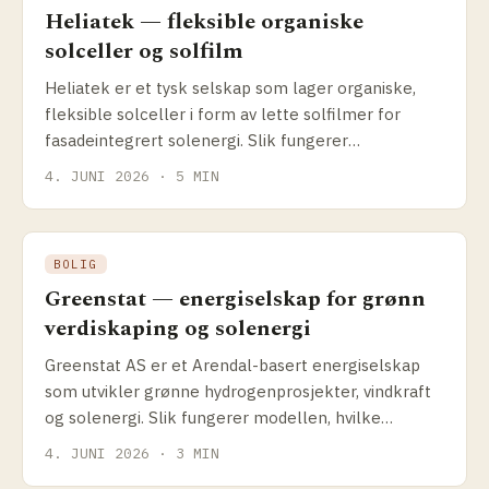
Heliatek — fleksible organiske
solceller og solfilm
Heliatek er et tysk selskap som lager organiske,
fleksible solceller i form av lette solfilmer for
fasadeintegrert solenergi. Slik fungerer
teknologien, og hva passer den til.
4. JUNI 2026 · 5 MIN
BOLIG
Greenstat — energiselskap for grønn
verdiskaping og solenergi
Greenstat AS er et Arendal-basert energiselskap
som utvikler grønne hydrogenprosjekter, vindkraft
og solenergi. Slik fungerer modellen, hvilke
prosjekter selskapet driver og hva det betyr for
4. JUNI 2026 · 3 MIN
solenergikundene.