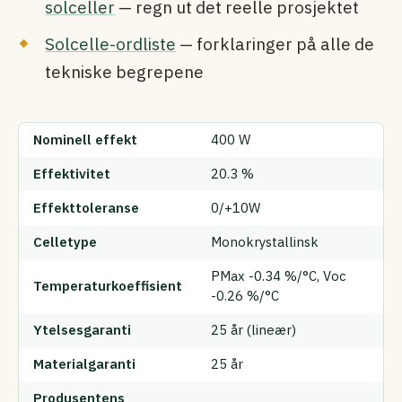
solceller
— regn ut det reelle prosjektet
Solcelle-ordliste
— forklaringer på alle de
tekniske begrepene
Nominell effekt
400 W
Effektivitet
20.3 %
Effekttoleranse
0/+10W
Celletype
Monokrystallinsk
PMax -0.34 %/°C, Voc
Temperaturkoeffisient
-0.26 %/°C
Ytelsesgaranti
25 år (lineær)
Materialgaranti
25 år
Produsentens