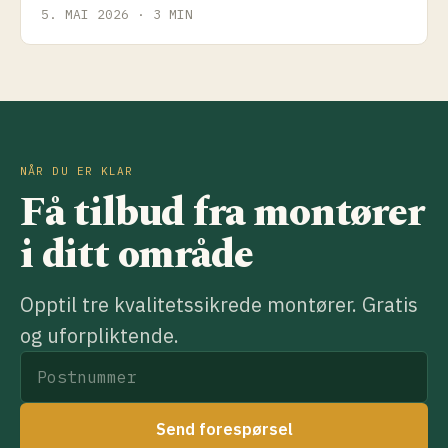
hvilke alternativer som finnes.
5. MAI 2026 · 3 MIN
NÅR DU ER KLAR
Få tilbud fra montører
i ditt område
Opptil tre kvalitetssikrede montører. Gratis
og uforpliktende.
Send forespørsel