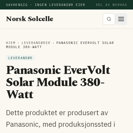
UAVHENGIG · INGEN LEVERANDØR EIER
DEL AV NORHAG
Norsk Solcelle
HJEM
›
LEVERANDØRER
›
PANASONIC EVERVOLT SOLAR
MODULE 380-WATT
LEVERANDØR
Panasonic EverVolt
Solar Module 380-
Watt
Dette produktet er produsert av
Panasonic, med produksjonssted i