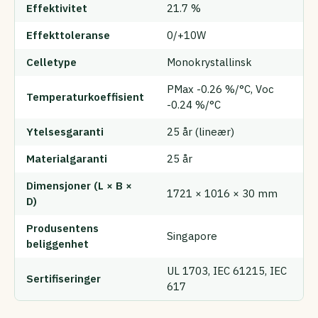
Effektivitet
21.7 %
Effekttoleranse
0/+10W
Celletype
Monokrystallinsk
PMax -0.26 %/°C, Voc
Temperaturkoeffisient
-0.24 %/°C
Ytelsesgaranti
25 år (lineær)
Materialgaranti
25 år
Dimensjoner (L × B ×
1721 × 1016 × 30 mm
D)
Produsentens
Singapore
beliggenhet
UL 1703, IEC 61215, IEC
Sertifiseringer
617