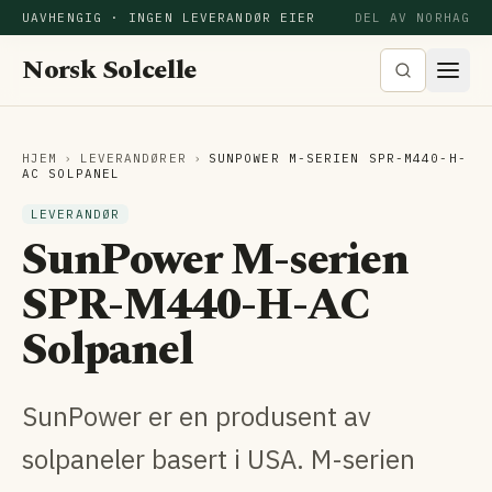
UAVHENGIG · INGEN LEVERANDØR EIER
DEL AV NORHAG
Norsk Solcelle
HJEM
›
LEVERANDØRER
›
SUNPOWER M-SERIEN SPR-M440-H-
AC SOLPANEL
LEVERANDØR
SunPower M-serien
SPR-M440-H-AC
Solpanel
SunPower er en produsent av
solpaneler basert i USA. M-serien