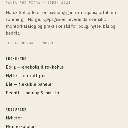
FAKTA FØR FIRMA · SIDEN 2023
Norsk Solcelle er en uavhengig informasjonsportal om
solenergi i Norge. Kjøpsguider, leverandøroversikt,
montørkatalog og praktiske råd for bolig, hytte, båt og
bedrift.
DEL AV NORHAG · NORGE
SEGMENTER
Bolig — enebolig & rekkehus
Hytte — on-/off-grid
Båt — fleksible paneler
Bedrift — næring & industri
RESSURSER
Nyheter
Montørkatalog