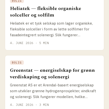
BOLIG
Heliatek — fleksible organiske
solceller og solfilm
Heliatek er et tysk selskap som lager organiske,
fleksible solceller i form av lette solfilmer for
fasadeintegrert solenergi. Slik fungerer
teknologien, og hva passer den til.
4. JUNI 2026 · 5 MIN
BOLIG
Greenstat — energiselskap for grønn
verdiskaping og solenergi
Greenstat AS er et Arendal-basert energiselskap
som utvikler grønne hydrogenprosjekter, vindkraft
og solenergi. Slik fungerer modellen, hvilke
prosjekter selskapet driver og hva det betyr for
4. JUNI 2026 · 3 MIN
solenergikundene.