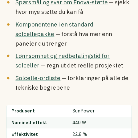
Spørsmål og svar om Enova-støtte
— sjekk
hvor mye støtte du kan få
Komponentene i en standard
solcellepakke
— forstå hva mer enn
paneler du trenger
Lønnsomhet og nedbetalingstid for
solceller
— regn ut det reelle prosjektet
Solcelle-ordliste
— forklaringer på alle de
tekniske begrepene
Produsent
SunPower
Nominell effekt
440 W
Effektivitet
22.8 %