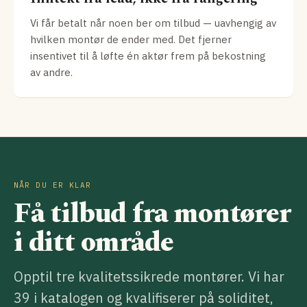
Vi får betalt når noen ber om tilbud — uavhengig av
hvilken montør de ender med. Det fjerner
insentivet til å løfte én aktør frem på bekostning
av andre.
NÅR DU ER KLAR
Få tilbud fra montører
i ditt område
Opptil tre kvalitetssikrede montører. Vi har
39 i katalogen og kvalifiserer på soliditet,