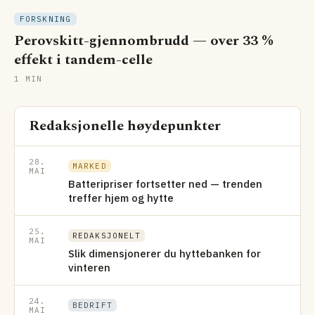
FORSKNING
Perovskitt-gjennombrudd — over 33 %
effekt i tandem-celle
1 MIN
Redaksjonelle høydepunkter
28.
MARKED
MAI
Batteripriser fortsetter ned — trenden
treffer hjem og hytte
25.
REDAKSJONELT
MAI
Slik dimensjonerer du hyttebanken for
vinteren
24.
BEDRIFT
MAI