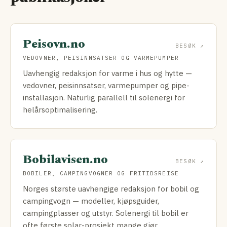
Peisovn.no
BESØK ↗
VEDOVNER, PEISINNSATSER OG VARMEPUMPER
Uavhengig redaksjon for varme i hus og hytte —
vedovner, peisinnsatser, varmepumper og pipe-
installasjon. Naturlig parallell til solenergi for
helårsoptimalisering.
Bobilavisen.no
BESØK ↗
BOBILER, CAMPINGVOGNER OG FRITIDSREISE
Norges største uavhengige redaksjon for bobil og
campingvogn — modeller, kjøpsguider,
campingplasser og utstyr. Solenergi til bobil er
ofte første solar-prosjekt mange gjør.