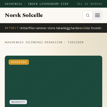
UAVHENGIG · INGEN LEVERANDØR EIER
DEL AV NORHAG
Norsk Solcelle
•
•
Effekttariffen rammer store takanlegg hardere
Oslo forenkler 
AKTUELT
UAVHENGIG SOLENERGI-REDAKSJON · FORSIDEN
HOVEDSAK
BEDRIFT