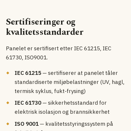
Sertifiseringer og
kvalitetsstandarder
Panelet er sertifisert etter IEC 61215, IEC
61730, ISO9001.
IEC 61215
— sertifiserer at panelet tåler
standardiserte miljøbelastninger (UV, hagl,
termisk syklus, fukt-frysing)
IEC 61730
— sikkerhets­standard for
elektrisk isolasjon og brann­sikkerhet
ISO 9001
— kvalitetsstyringssystem på