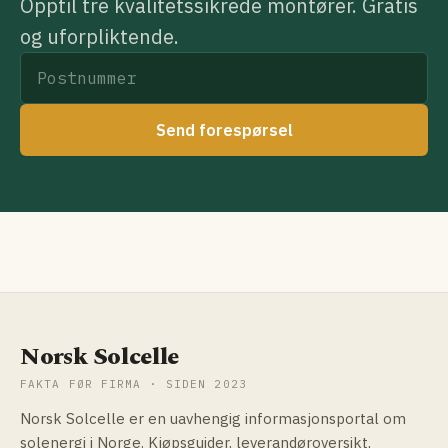
Opptil tre kvalitetssikrede montører. Gratis
og uforpliktende.
Send forespørsel
Norsk Solcelle
FAKTA FØR FIRMA · SIDEN 2023
Norsk Solcelle er en uavhengig informasjonsportal om
solenergi i Norge. Kjøpsguider, leverandøroversikt,