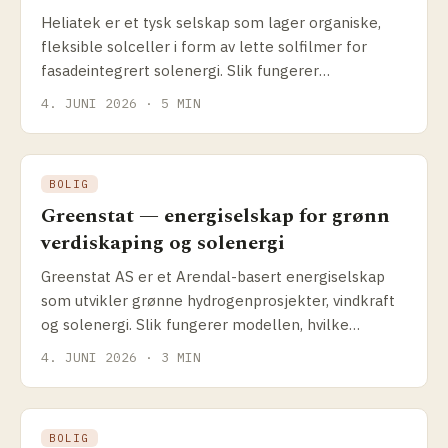
Heliatek er et tysk selskap som lager organiske,
fleksible solceller i form av lette solfilmer for
fasadeintegrert solenergi. Slik fungerer
teknologien, og hva passer den til.
4. JUNI 2026 · 5 MIN
BOLIG
Greenstat — energiselskap for grønn
verdiskaping og solenergi
Greenstat AS er et Arendal-basert energiselskap
som utvikler grønne hydrogenprosjekter, vindkraft
og solenergi. Slik fungerer modellen, hvilke
prosjekter selskapet driver og hva det betyr for
4. JUNI 2026 · 3 MIN
solenergikundene.
BOLIG