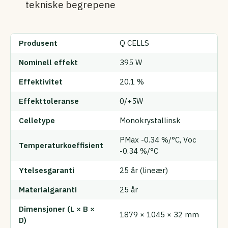
tekniske begrepene
Produsent
Q CELLS
Nominell effekt
395 W
Effektivitet
20.1 %
Effekttoleranse
0/+5W
Celletype
Monokrystallinsk
PMax -0.34 %/°C, Voc
Temperaturkoeffisient
-0.34 %/°C
Ytelsesgaranti
25 år (lineær)
Materialgaranti
25 år
Dimensjoner (L × B ×
1879 × 1045 × 32 mm
D)