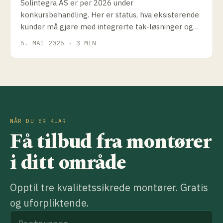
Solintegra AS er per 2026 under
konkursbehandling. Her er status, hva eksisterende
kunder må gjøre med integrerte tak-løsninger og
hvilke alternativer som finnes.
5. MAI 2026 · 3 MIN
NÅR DU ER KLAR
Få tilbud fra montører
i ditt område
Opptil tre kvalitetssikrede montører. Gratis
og uforpliktende.