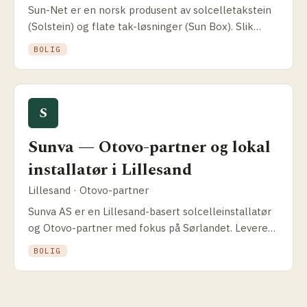
Sun-Net er en norsk produsent av solcelletakstein
(Solstein) og flate tak-løsninger (Sun Box). Slik
fungerer norsk-produsert BIPV og hvem passer det
BOLIG
for.
S
Sunva — Otovo-partner og lokal
installatør i Lillesand
Lillesand · Otovo-partner
Sunva AS er en Lillesand-basert solcelle­installatør
og Otovo-partner med fokus på Sørlandet. Leverer
både on-grid og off-grid for privat, bedrift og
BOLIG
jordbruk.