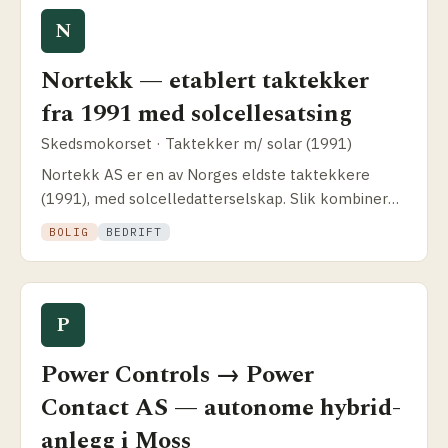
N
Nortekk — etablert taktekker
fra 1991 med solcelle­satsing
Skedsmokorset · Taktekker m/ solar (1991)
Nortekk AS er en av Norges eldste taktekkere
(1991), med solcelle­datter­selskap. Slik kombinerer
de takarbeid og solenergi for boliger og
BOLIG
BEDRIFT
næringsbygg i Oslo og Viken.
P
Power Controls → Power
Contact AS — autonome hybrid­
anlegg i Moss