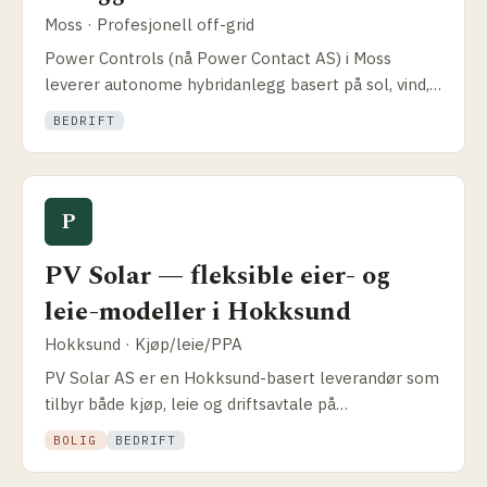
Moss · Profesjonell off-grid
Power Controls (nå Power Contact AS) i Moss
leverer autonome hybrid­anlegg basert på sol, vind,
aggregat og brenselceller for det profesjonelle
BEDRIFT
markedet.
P
PV Solar — fleksible eier- og
leie-modeller i Hokksund
Hokksund · Kjøp/leie/PPA
PV Solar AS er en Hokksund-basert leverandør som
tilbyr både kjøp, leie og drifts­avtale på
solcelleanlegg. Samarbeider med takentreprenører
BOLIG
BEDRIFT
og elektrikere.