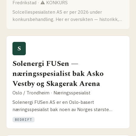
Fredrikstad · ⚠ KONKURS
Solcellespesialisten AS er per 2026 under
konkursbehandling. Her er oversikten — historikk,
hva som skjedde, hvor du står hvis du har anlegg fra
dem, og alternativer på det norske markedet.
S
Solenergi FUSen —
næringsspesialist bak Asko
Vestby og Skagerak Arena
Oslo / Trondheim · Næringsspesialist
Solenergi FUSen AS er en Oslo-basert
næringsspesialist bak noen av Norges største
solcelleanlegg. Slik fungerer entreprenør­modellen
BEDRIFT
og hvilke prosjekter de leverer.