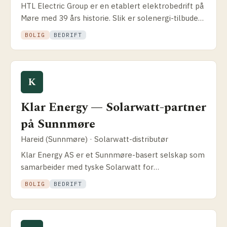
HTL Electric Group er en etablert elektrobedrift på
Møre med 39 års historie. Slik er solenergi-tilbudet,
dekningsområdet og hvorfor lokal installatør med
BOLIG
BEDRIFT
lang fartstid er trygt valg.
K
Klar Energy — Solarwatt-partner
på Sunnmøre
Hareid (Sunnmøre) · Solarwatt-distributør
Klar Energy AS er et Sunnmøre-basert selskap som
samarbeider med tyske Solarwatt for
bedriftsmarkedet i Norge. Solid eierstruktur og
BOLIG
BEDRIFT
bredt fornybar-fokus.