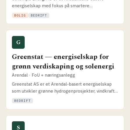
energiselskap med fokus på smartere
strømforbruk. Slik fungerer modellen og hva som
BOLIG
BEDRIFT
skiller dem fra rene solcelle­installatører.
G
Greenstat — energiselskap for
grønn verdiskaping og solenergi
Arendal · FoU + næringsanlegg
Greenstat AS er et Arendal-basert energiselskap
som utvikler grønne hydrogenprosjekter, vindkraft
og solenergi. Slik fungerer modellen, hvilke
BEDRIFT
prosjekter selskapet driver og hva det betyr for
solenergikundene.
S