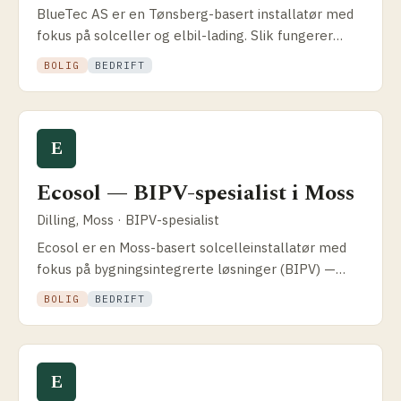
BlueTec AS er en Tønsberg-basert installatør med
fokus på solceller og elbil-lading. Slik fungerer
kombinasjonen og hva de leverer for privat, næring
BOLIG
BEDRIFT
og landbruk.
E
Ecosol — BIPV-spesialist i Moss
Dilling, Moss · BIPV-spesialist
Ecosol er en Moss-basert solcelle­installatør med
fokus på bygnings­integrerte løsninger (BIPV) —
Roofit båndtekking, Sunstyle solcelletakstein og
BOLIG
BEDRIFT
solcellefasader.
E