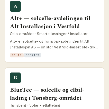
A
Alt+ — solcelle-avdelingen til
Alt Installasjon i Vestfold
Oslo-området · Smarte løsninger / installatør
Alt+ er solcelle- og fornybar-avdelingen til Alt
Installasjon AS — en stor Vestfold-basert elektriker
med snart 30 års drift, del av El-proffen-kjeden.
BOLIG
BEDRIFT
B
BlueTec — solcelle og elbil­
lading i Tønsberg-området
Tønsberg · Solar + elbillading