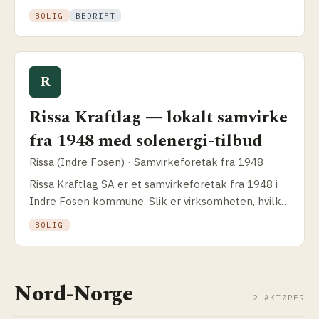
fjernvarme. Slik fungerer pakkeløsningen og hva
BOLIG
BEDRIFT
som skiller NTE fra konkurrentene i Trøndelag.
R
Rissa Kraftlag — lokalt samvirke
fra 1948 med solenergi-tilbud
Rissa (Indre Fosen) · Samvirkeforetak fra 1948
Rissa Kraftlag SA er et samvirkeforetak fra 1948 i
Indre Fosen kommune. Slik er virksomheten, hvilke
tjenester de tilbyr og hvorfor lokalt samvirke gir
BOLIG
unik trygghet for solcelle­kunder.
Nord-Norge
2 AKTØRER