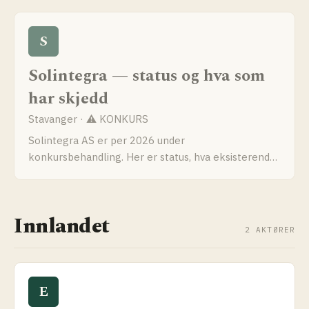
S
Solintegra — status og hva som
har skjedd
Stavanger · ⚠ KONKURS
Solintegra AS er per 2026 under
konkursbehandling. Her er status, hva eksisterende
kunder må gjøre med integrerte tak-løsninger og
hvilke alternativer som finnes.
Innlandet
2 AKTØRER
E