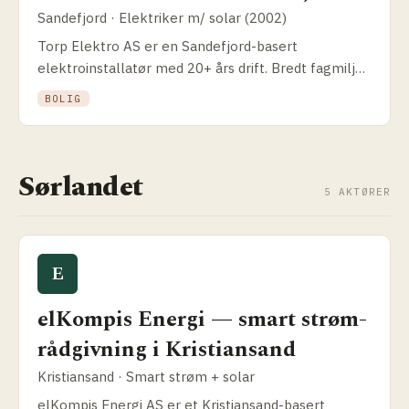
Sandefjord · Elektriker m/ solar (2002)
Torp Elektro AS er en Sandefjord-basert
elektroinstallatør med 20+ års drift. Bredt fagmiljø
innen bolig, industri og solcelle — solid base for
BOLIG
Vestfold-prosjekter.
Sørlandet
5 AKTØRER
E
elKompis Energi — smart strøm­
rådgivning i Kristiansand
Kristiansand · Smart strøm + solar
elKompis Energi AS er et Kristiansand-basert