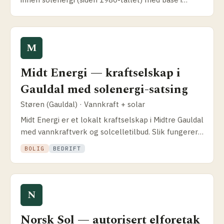
Hommelvik. Slik var virksomheten — og hvordan du
bør verifisere status i 2026.
M
Midt Energi — kraftselskap i
Gauldal med solenergi-satsing
Støren (Gauldal) · Vannkraft + solar
Midt Energi er et lokalt kraftselskap i Midtre Gauldal
med vannkraftverk og solcelle­tilbud. Slik fungerer
pakkeløsningen for Trøndelag-kunder og hva som
BOLIG
BEDRIFT
skiller dem fra større aktører.
N
Norsk Sol — autorisert elforetak