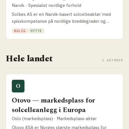
Narvik · Spesialist nordlige forhold
Solbes AS er en Narvik-basert solcelleaktør med
spisskompetanse på nordlige breddegrader og
ekstreme forhold. Slik fungerer selskapet,
BOLIG
HYTTE
fagprofilen og hvor du står i forhold til andre
alternativer.
Hele landet
1 AKTØRER
O
Otovo — markedsplass for
solcelleanlegg i Europa
Oslo (markedsplass) · Markedsplass-aktør
Otovo ASA er Norges største markedsplass for