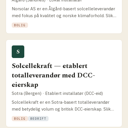
Norsolar AS er en Ålgård-basert solcelle­leverandør
med fokus på kvalitet og norske klimaforhold. Slik
fungerer modellen, dekningsområdet og hva de
BOLIG
leverer.
S
Solcellekraft — etablert
totalleverandør med DCC-
eierskap
Sotra (Bergen) · Etablert installatør (DCC-eid)
Solcellekraft er en Sotra-basert totalleverandør
med betydelig volum og britisk DCC-eierskap. Slik
fungerer pakkeløsningen og hva som skiller dem
BOLIG
BEDRIFT
fra Otovo.