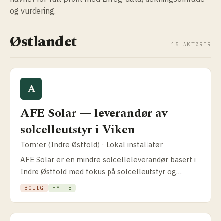
og vurdering.
Østlandet
15 AKTØRER
A
AFE Solar — leverandør av
solcelle­utstyr i Viken
Tomter (Indre Østfold) · Lokal installatør
AFE Solar er en mindre solcelle­leverandør basert i
Indre Østfold med fokus på solcelleutstyr og
generatorer. Slik fungerer virksomheten og hva
BOLIG
HYTTE
som skiller dem fra større aktører.