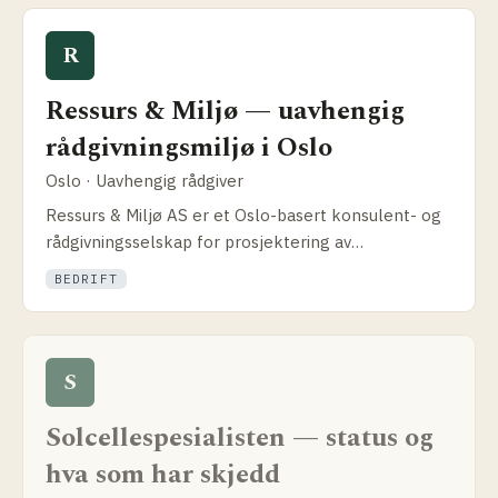
R
Ressurs & Miljø — uavhengig
rådgivnings­miljø i Oslo
Oslo · Uavhengig rådgiver
Ressurs & Miljø AS er et Oslo-basert konsulent- og
rådgivnings­selskap for prosjektering av
solcelleanlegg. Tverrfaglig kompetanse innen vann,
BEDRIFT
energi og miljø.
S
Solcellespesialisten — status og
hva som har skjedd