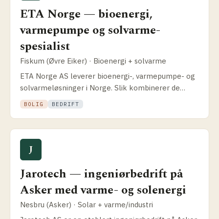
ETA Norge — bioenergi,
varmepumpe og solvarme­
spesialist
Fiskum (Øvre Eiker) · Bioenergi + solvarme
ETA Norge AS leverer bioenergi-, varmepumpe- og
solvarme­løsninger i Norge. Slik kombinerer de
solceller med varme­systemer og når dette gir
BOLIG
BEDRIFT
mening.
J
Jarotech — ingeniørbedrift på
Asker med varme- og solenergi
Nesbru (Asker) · Solar + varme/industri