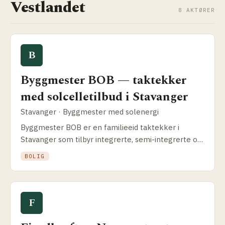
Vestlandet
8 AKTØRER
B
Byggmester BOB — taktekker
med solcelle­tilbud i Stavanger
Stavanger · Byggmester med solenergi
Byggmester BOB er en familieeid taktekker i
Stavanger som tilbyr integrerte, semi-integrerte og
utenpåliggende solcelleløsninger. Slik fungerer
BOLIG
kombinasjonen tak + solenergi.
F