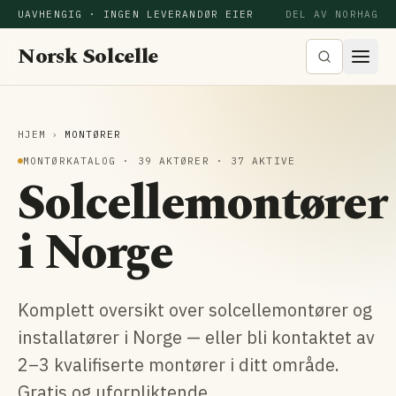
UAVHENGIG · INGEN LEVERANDØR EIER
DEL AV NORHAG
Norsk Solcelle
HJEM
›
MONTØRER
MONTØRKATALOG · 39 AKTØRER · 37 AKTIVE
Solcellemontører
i Norge
Komplett oversikt over solcellemontører og
installatører i Norge — eller bli kontaktet av
2–3 kvalifiserte montører i ditt område.
Gratis og uforpliktende.