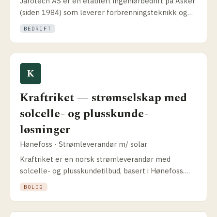
Jarotech AS er en etablert ingeniørbedrift på Asker
(siden 1984) som leverer forbrennings­teknikk og
solenergi til industri, næring og bolig.
BEDRIFT
K
Kraftriket — strømselskap med
solcelle- og plusskunde-
løsninger
Hønefoss · Strømleverandør m/ solar
Kraftriket er en norsk strømleverandør med
solcelle- og plusskundetilbud, basert i Hønefoss.
Slik fungerer tilbudet, hvilke vilkår du får og hvor
BOLIG
selskapet skiller seg fra konkurrentene.