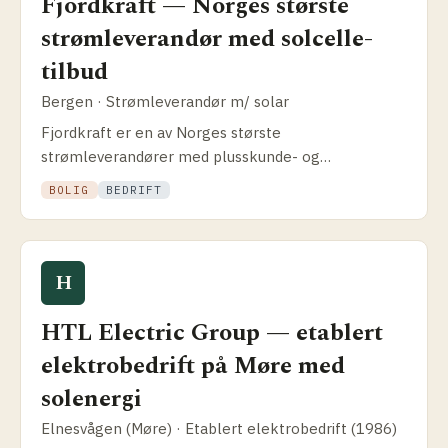
Fjordkraft — Norges største
strømleverandør med solcelle­
tilbud
Bergen · Strømleverandør m/ solar
Fjordkraft er en av Norges største
strømleverandører med plusskunde- og
solcelleavtaler. Slik fungerer tilbudet, hva du faktisk
BOLIG
BEDRIFT
får, og når dedikert installatør kan være bedre.
H
HTL Electric Group — etablert
elektrobedrift på Møre med
solenergi
Elnesvågen (Møre) · Etablert elektrobedrift (1986)