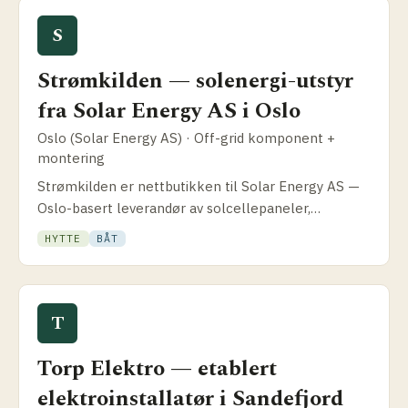
S
Strømkilden — solenergi-utstyr
fra Solar Energy AS i Oslo
Oslo (Solar Energy AS) · Off-grid komponent +
montering
Strømkilden er nett­butikken til Solar Energy AS —
Oslo-basert leverandør av solcellepaneler,
batterier, invertere og regulatorer. Spesielt rettet
HYTTE
BÅT
mot hytte og selvbygg.
T
Torp Elektro — etablert
elektroinstallatør i Sandefjord