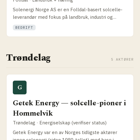
Solenergi Norge AS er en Folldal-basert solcelle­
leverandør med fokus på landbruk, industri og
næringsbygg. Slik fungerer nøkkelferdige løsninger
BEDRIFT
og oppfølging.
Trøndelag
5 AKTØRER
G
Getek Energy — solcelle-pioner i
Hommelvik
Trøndelag · Energiselskap (verifiser status)
Getek Energy var en av Norges tidligste aktører
innen solenergi (siden 1980-tallet) med base i