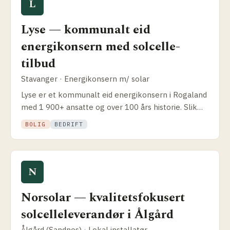
L
Lyse — kommunalt eid
energikonsern med solcelle­
tilbud
Stavanger · Energikonsern m/ solar
Lyse er et kommunalt eid energikonsern i Rogaland
med 1 900+ ansatte og over 100 års historie. Slik
fungerer Lyses solcelle­tilbud, hva du får og hvor det
BOLIG
BEDRIFT
skiller seg fra installatør-spesialistene.
N
Norsolar — kvalitets­fokusert
solcelle­leverandør i Ålgård
Ålgård (Sandnes) · Lokal installatør