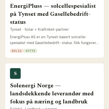
EnergiPluss — solcelle­spesialist
på Tynset med Gasellebedrift-
status
Tynset · Solar + Kraftriket-partner
EnergiPluss AS er en Tynset-basert solcelle­
spesialist med Gasellebedrift- status. Slik fungerer
skreddersydde anlegg for offentlig sektor, landbruk
BOLIG
HYTTE
og privat.
S
Solenergi Norge —
landsdekkende leverandør med
fokus på næring og landbruk
Folldal · Landbruk + næring