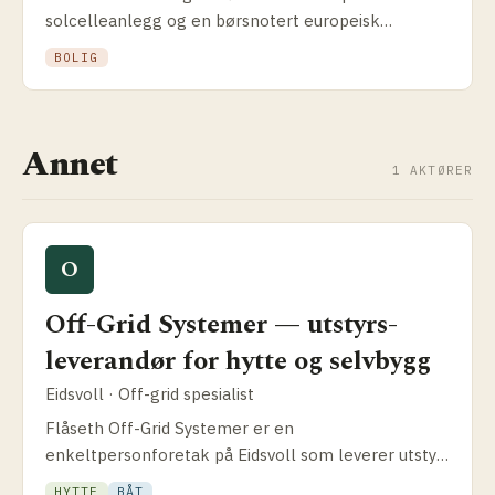
solcelleanlegg og en børsnotert europeisk
solenergiaktør. Slik fungerer modellen, hvilke
BOLIG
garantier du faktisk får, og når Otovo passer bedre
enn lokal installatør.
Annet
1 AKTØRER
O
Off-Grid Systemer — utstyrs­
leverandør for hytte og selvbygg
Eidsvoll · Off-grid spesialist
Flåseth Off-Grid Systemer er en
enkeltpersonforetak på Eidsvoll som leverer utstyr
for off-grid solenergi til hytter, båter og selvbygg-
HYTTE
BÅT