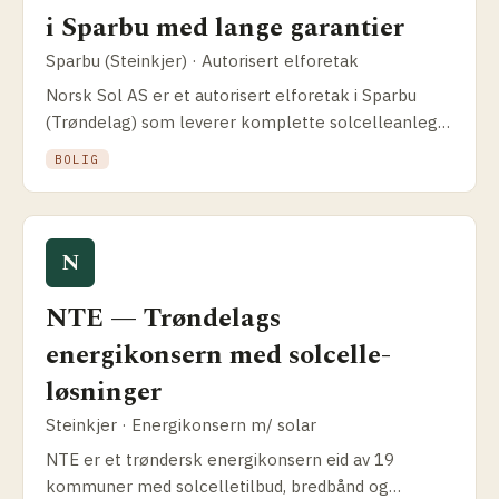
i Sparbu med lange garantier
Sparbu (Steinkjer) · Autorisert elforetak
Norsk Sol AS er et autorisert elforetak i Sparbu
(Trøndelag) som leverer komplette solcelleanlegg
over hele Norge. Slik fungerer modellen og hva
BOLIG
som skiller selskapet.
N
NTE — Trøndelags
energikonsern med solcelle­
løsninger
Steinkjer · Energikonsern m/ solar
NTE er et trøndersk energikonsern eid av 19
kommuner med solcelle­tilbud, bredbånd og