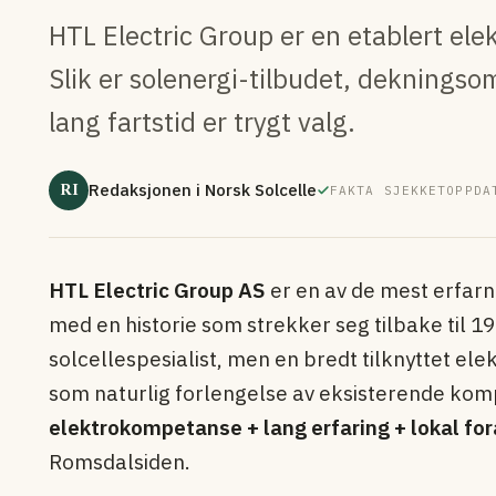
HTL Electric Group er en etablert ele
Slik er solenergi-tilbudet, dekningso
lang fartstid er trygt valg.
RI
Redaksjonen i Norsk Solcelle
FAKTA SJEKKET
OPPDA
HTL Electric Group AS
er en av de mest erfar
med en historie som strekker seg tilbake til 1
solcellespesialist, men en bredt tilknyttet elek
som naturlig forlengelse av eksisterende ko
elektrokompetanse + lang erfaring + lokal fo
Romsdalsiden.