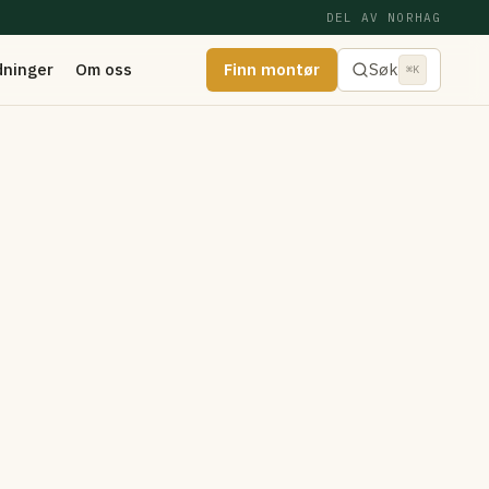
DEL AV NORHAG
dninger
Om oss
Finn montør
Søk
⌘K