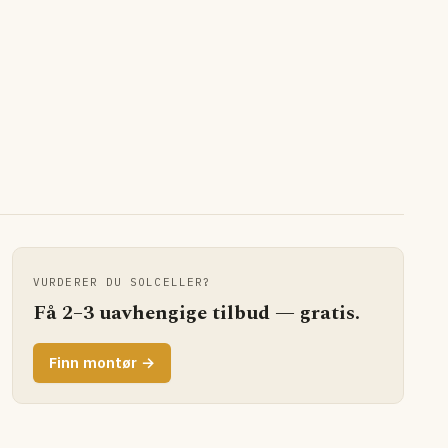
VURDERER DU SOLCELLER?
Få 2–3 uavhengige tilbud — gratis.
Finn montør →