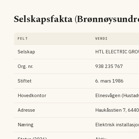
Selskapsfakta (Brønnøysundre
FELT
VERDI
Selskap
HTL ELECTRIC GRO
Org. nr.
938 235 767
Stiftet
6. mars 1986
Hovedkontor
Elnesvågen (Husta
Adresse
Haukåsstien 7, 644
Næring
Elektrisk installasj