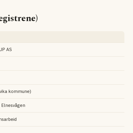
gistrene)
UP AS
dvika kommune)
0 Elnesvågen
onsarbeid