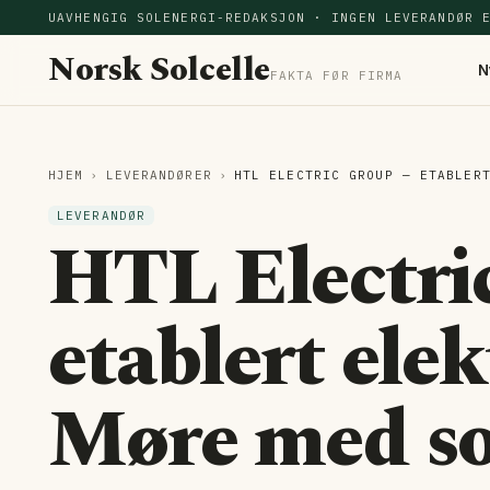
UAVHENGIG SOLENERGI-REDAKSJON · INGEN LEVERANDØR 
Norsk Solcelle
N
FAKTA FØR FIRMA
HJEM
›
LEVERANDØRER
›
HTL ELECTRIC GROUP — ETABLER
LEVERANDØR
HTL Electri
etablert ele
Møre med so