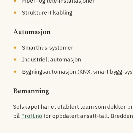
Fiber- og tele-installasjoner
Strukturert kabling
Automasjon
Smarthus-systemer
Industriell automasjon
Bygnings­automasjon (KNX, smart bygg-sy
Bemanning
Selskapet har et etablert team som dekker br
på
Proff.no
for oppdatert ansatt-tall. Bredden g