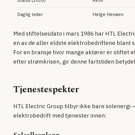
Status (2026)
Aktiv
Daglig leder
Helge Henøen
Med stiftelsesdato i mars 1986 har HTL Electr
en av de aller eldste elektrobedriftene blant
For en bransje hvor mange aktører er stiftet e
etter strømkrisen, gir denne fartstiden betydel
Tjenestespekter
HTL Electric Group tilbyr ikke bare solenergi —
elektrobedrift med tjenester innen: