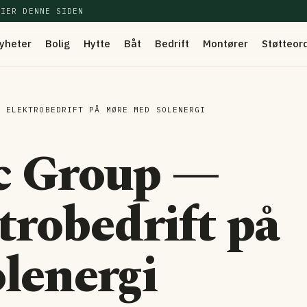
EIER DENNE SIDEN
yheter
Bolig
Hytte
Båt
Bedrift
Montører
Støtteor
T ELEKTROBEDRIFT PÅ MØRE MED SOLENERGI
c Group —
ktrobedrift på
lenergi