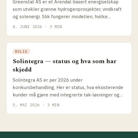
Greenstat AS er et Arendal-basert energiselskap
som utvikler grønne hydrogenprosjekter, vindkraft
og solenergi. Slik fungerer modellen, hvilke
prosjekter selskapet driver og hva det betyr for
4. JUNI 2026 · 3 MIN
solenergikundene.
BOLIG
Solintegra — status og hva som har
skjedd
Solintegra AS er per 2026 under
konkursbehandling. Her er status, hva eksisterende
kunder må gjøre med integrerte tak-løsninger og
hvilke alternativer som finnes.
5. MAI 2026 · 3 MIN