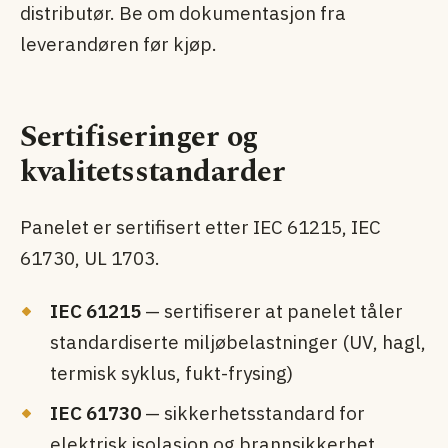
distributør. Be om dokumentasjon fra
leverandøren før kjøp.
Sertifiseringer og
kvalitetsstandarder
Panelet er sertifisert etter IEC 61215, IEC
61730, UL 1703.
IEC 61215
— sertifiserer at panelet tåler
standardiserte miljøbelastninger (UV, hagl,
termisk syklus, fukt-frysing)
IEC 61730
— sikkerhets­standard for
elektrisk isolasjon og brann­sikkerhet