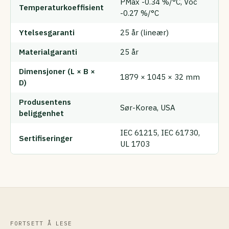
PMax -0.34 %/°C, Voc
Temperaturkoeffisient
-0.27 %/°C
Ytelsesgaranti
25 år (lineær)
Materialgaranti
25 år
Dimensjoner (L × B ×
1879 × 1045 × 32 mm
D)
Produsentens
Sør-Korea, USA
beliggenhet
IEC 61215, IEC 61730,
Sertifiseringer
UL 1703
FORTSETT Å LESE