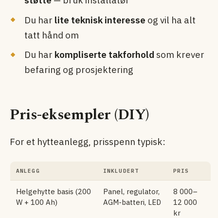
støtte
— bruk installatør
Du har
lite teknisk interesse
og vil ha alt
tatt hånd om
Du har
kompliserte takforhold
som krever
befaring og prosjektering
Pris-eksempler (DIY)
For et hytte­anlegg, prisspenn typisk:
ANLEGG
INKLUDERT
PRIS
Helgehytte basis (200
Panel, regulator,
8 000–
W + 100 Ah)
AGM-batteri, LED
12 000
kr