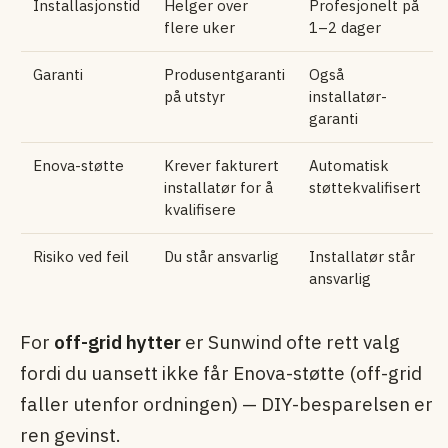
Installasjonstid
Helger over
Profesjonelt på
flere uker
1–2 dager
Garanti
Produsentgaranti
Også
på utstyr
installatør­
garanti
Enova-støtte
Krever fakturert
Automatisk
installatør for å
støttekvalifisert
kvalifisere
Risiko ved feil
Du står ansvarlig
Installatør står
ansvarlig
For
off-grid hytter
er Sunwind ofte rett valg
fordi du uansett ikke får Enova-støtte (off-grid
faller utenfor ordningen) — DIY-besparelsen er
ren gevinst.