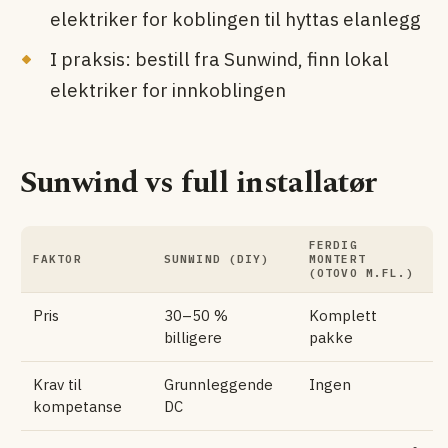
elektriker for koblingen til hyttas elanlegg
I praksis: bestill fra Sunwind, finn lokal
elektriker for innkoblingen
Sunwind vs full installatør
FERDIG
FAKTOR
SUNWIND (DIY)
MONTERT
(OTOVO M.FL.)
Pris
30–50 %
Komplett
billigere
pakke
Krav til
Grunnleggende
Ingen
kompetanse
DC