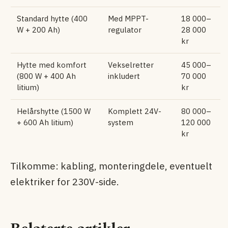
Standard hytte (400
Med MPPT-
18 000–
W + 200 Ah)
regulator
28 000
kr
Hytte med komfort
Vekselretter
45 000–
(800 W + 400 Ah
inkludert
70 000
litium)
kr
Helårshytte (1500 W
Komplett 24V-
80 000–
+ 600 Ah litium)
system
120 000
kr
Tilkomme: kabling, montering­dele, eventuelt
elektriker for 230V-side.