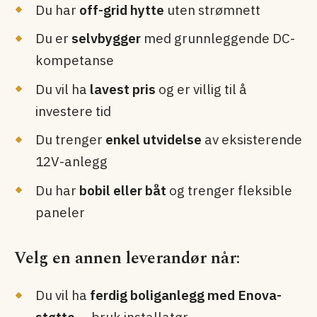
Du har
off-grid hytte
uten strømnett
Du er
selvbygger
med grunnleggende DC-
kompetanse
Du vil ha
lavest pris
og er villig til å
investere tid
Du trenger
enkel utvidelse
av eksisterende
12V-anlegg
Du har
bobil eller båt
og trenger fleksible
paneler
Velg en annen leverandør når:
Du vil ha
ferdig boliganlegg med Enova-