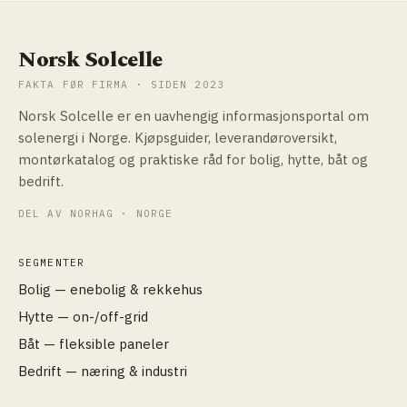
Norsk Solcelle
FAKTA FØR FIRMA · SIDEN 2023
Norsk Solcelle er en uavhengig informasjonsportal om
solenergi i Norge. Kjøpsguider, leverandøroversikt,
montørkatalog og praktiske råd for bolig, hytte, båt og
bedrift.
DEL AV NORHAG · NORGE
SEGMENTER
Bolig — enebolig & rekkehus
Hytte — on-/off-grid
Båt — fleksible paneler
Bedrift — næring & industri