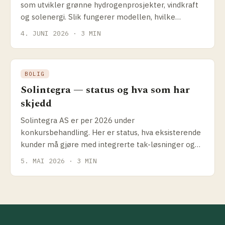
som utvikler grønne hydrogenprosjekter, vindkraft
og solenergi. Slik fungerer modellen, hvilke
prosjekter selskapet driver og hva det betyr for
4. JUNI 2026 · 3 MIN
solenergikundene.
BOLIG
Solintegra — status og hva som har
skjedd
Solintegra AS er per 2026 under
konkursbehandling. Her er status, hva eksisterende
kunder må gjøre med integrerte tak-løsninger og
hvilke alternativer som finnes.
5. MAI 2026 · 3 MIN