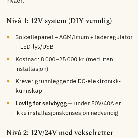
nivåer:
Nivå 1: 12V-system (DIY-vennlig)
Solcellepanel + AGM/litium + laderegulator
+ LED-lys/USB
Kostnad: 8 000–25 000 kr (med liten
installasjon)
Krever grunnleggende DC-elektronikk-
kunnskap
Lovlig for selvbygg
— under 50V/40A er
ikke installasjons­konsesjon nødvendig
Nivå 2: 12V/24V med vekselretter