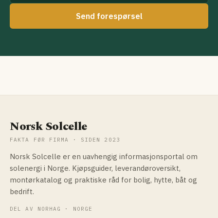
Send forespørsel
Norsk Solcelle
FAKTA FØR FIRMA · SIDEN 2023
Norsk Solcelle er en uavhengig informasjonsportal om
solenergi i Norge. Kjøpsguider, leverandøroversikt,
montørkatalog og praktiske råd for bolig, hytte, båt og
bedrift.
DEL AV NORHAG · NORGE