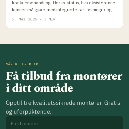
konkursbehandling. Her er status, hva eksisterende
kunder må gjøre med integrerte tak-løsninger og
hvilke alternativer som finnes.
5. MAI 2026 · 3 MIN
NÅR DU ER KLAR
Få tilbud fra montører
i ditt område
Opptil tre kvalitetssikrede montører. Gratis
og uforpliktende.