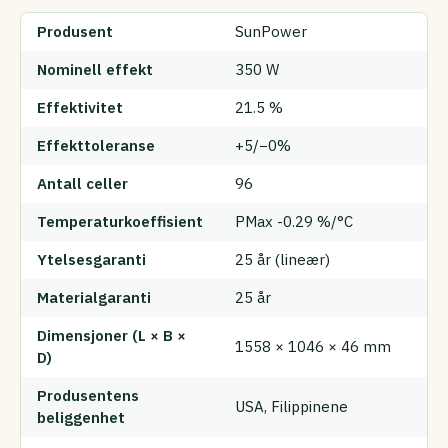
Produsent
SunPower
Nominell effekt
350 W
Effektivitet
21.5 %
Effekttoleranse
+5/−0%
Antall celler
96
Temperaturkoeffisient
PMax -0.29 %/°C
Ytelsesgaranti
25 år (lineær)
Materialgaranti
25 år
Dimensjoner (L × B ×
1558 × 1046 × 46 mm
D)
Produsentens
USA, Filippinene
beliggenhet