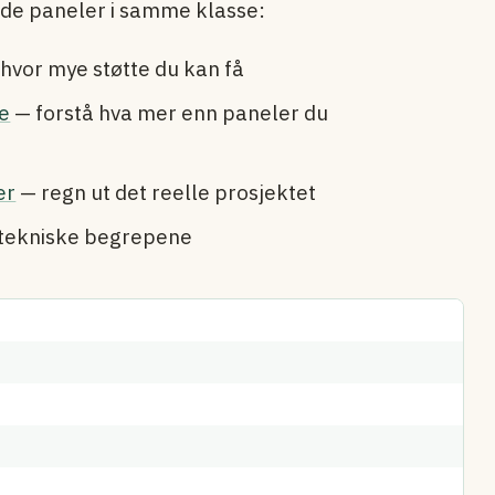
nde paneler i samme klasse:
hvor mye støtte du kan få
e
— forstå hva mer enn paneler du
er
— regn ut det reelle prosjektet
e tekniske begrepene