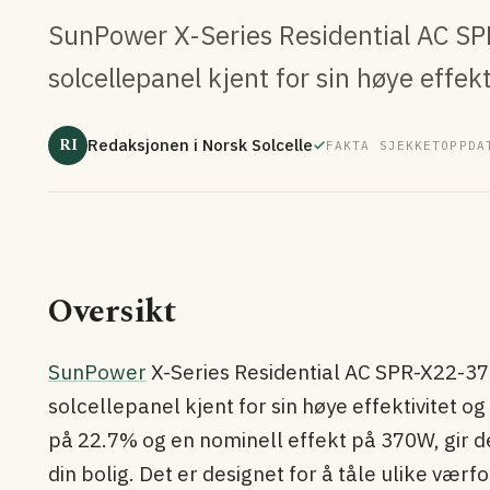
SunPower X-Series Residential AC S
solcellepanel kjent for sin høye effek
RI
Redaksjonen i Norsk Solcelle
FAKTA SJEKKET
OPPDA
Oversikt
SunPower
X-Series Residential AC SPR-X22-3
solcellepanel kjent for sin høye effektivitet og
på 22.7% og en nominell effekt på 370W, gir d
din bolig. Det er designet for å tåle ulike vær