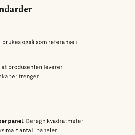
andarder
 brukes også som referanse i
på at produsenten leverer
skaper trenger.
per panel
. Beregn kvadratmeter
ksimalt antall paneler.