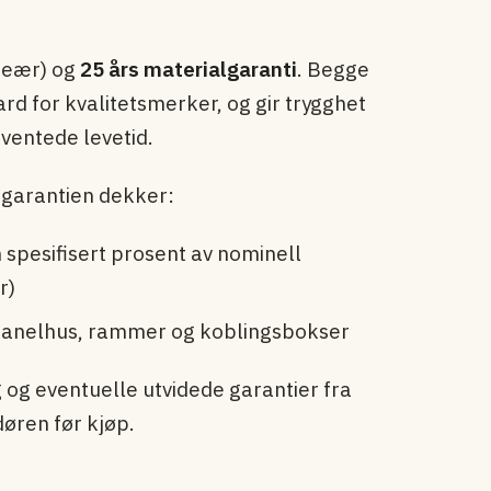
neær) og
25 års materialgaranti
. Begge
rd for kvalitetsmerker, og gir trygghet
rventede levetid.
garantien dekker:
 spesifisert prosent av nominell
r)
 panelhus, rammer og koblingsbokser
g og eventuelle utvidede garantier fra
øren før kjøp.