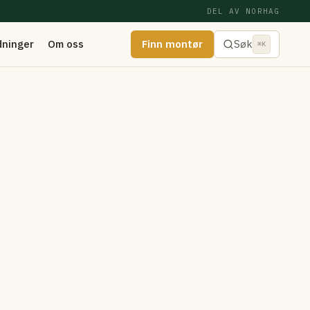
DEL AV NORHAG
dninger
Om oss
Finn montør
Søk
⌘K