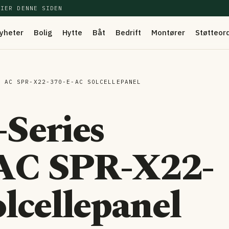
EIER DENNE SIDEN
yheter
Bolig
Hytte
Båt
Bedrift
Montører
Støtteor
L AC SPR-X22-370-E-AC SOLCELLEPANEL
Series
 AC SPR-X22-
lcellepanel