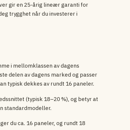
wer gir en 25-årig lineær garanti for
eg trygghet når du investerer i
emme i mellomklassen av dagens
mste delen av dagens marked og passer
an typisk dekkes av rundt 16 paneler.
edssnittet (typisk 18–20 %), og betyr at
enn standardmodeller.
nger du ca. 16 paneler, og rundt 18