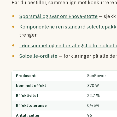
Før du bestiller, sammenlign mot konkurrere
Spørsmål og svar om Enova-støtte
— sjekk 
Komponentene i en standard solcellepakk
trenger
Lønnsomhet og nedbetalingstid for solcell
Solcelle-ordliste
— forklaringer på alle d
Produsent
SunPower
Nominell effekt
370 W
Effektivitet
22.7 %
Effekttoleranse
0/+5%
Antall celler
96