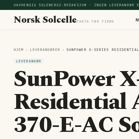
UAVHENGIG SOLENERGI-REDAKSJON · INGEN LEVERANDØR 
Norsk Solcelle
N
FAKTA FØR FIRMA
HJEM
›
LEVERANDØRER
›
SUNPOWER X-SERIES RESIDENTIA
LEVERANDØR
SunPower X-
Residential
370-E-AC So