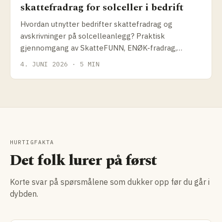
skattefradrag for solceller i bedrift
Hvordan utnytter bedrifter skattefradrag og
avskrivninger på solcelleanlegg? Praktisk
gjennomgang av SkatteFUNN, ENØK-fradrag,
avskrivningssatser og hvordan disse påvirker reell
4. JUNI 2026 · 5 MIN
anleggspris.
HURTIGFAKTA
Det folk lurer på først
Korte svar på spørsmålene som dukker opp før du går i
dybden.