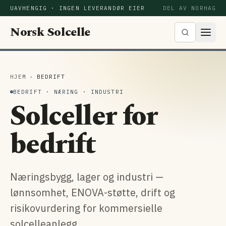
UAVHENGIG · INGEN LEVERANDØR EIER
DEL AV NORHAG
Norsk Solcelle
HJEM
›
BEDRIFT
BEDRIFT · NÆRING · INDUSTRI
Solceller for
bedrift
Næringsbygg, lager og industri —
lønnsomhet, ENOVA-støtte, drift og
risikovurdering for kommersielle
solcelleanlegg.