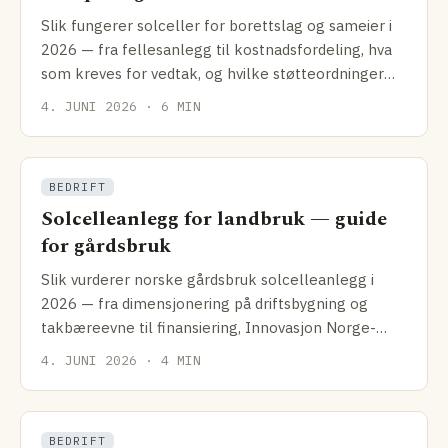
Slik fungerer solceller for borettslag og sameier i
2026 — fra fellesanlegg til kostnadsfordeling, hva
som kreves for vedtak, og hvilke støtteordninger
som faktisk gjelder.
4. JUNI 2026 · 6 MIN
BEDRIFT
Solcelleanlegg for landbruk — guide
for gårdsbruk
Slik vurderer norske gårdsbruk solcelleanlegg i
2026 — fra dimensjonering på driftsbygning og
takbæreevne til finansiering, Innovasjon Norge-
tilskudd og hva som faktisk gir best lønnsomhet for
4. JUNI 2026 · 4 MIN
gård.
BEDRIFT