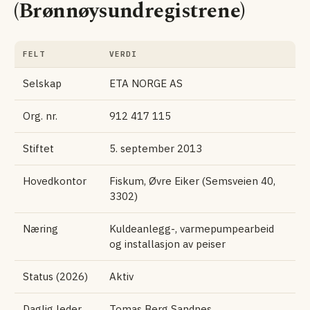
(Brønnøysundregistrene)
FELT
VERDI
Selskap
ETA NORGE AS
Org. nr.
912 417 115
Stiftet
5. september 2013
Hovedkontor
Fiskum, Øvre Eiker (Semsveien 40,
3302)
Næring
Kuldeanlegg-, varmepumpearbeid
og installasjon av peiser
Status (2026)
Aktiv
Daglig leder
Tomas Berg Sandnes