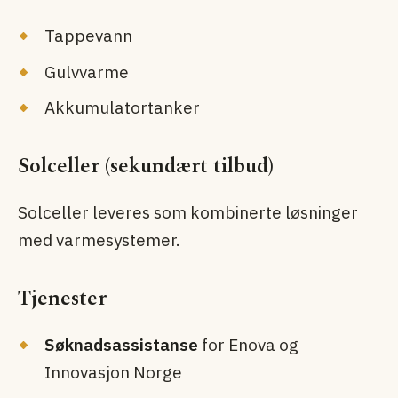
Tappevann
Gulvvarme
Akkumulator­tanker
Solceller (sekundært tilbud)
Solceller leveres som kombinerte løsninger
med varme­systemer.
Tjenester
Søknads­assistanse
for Enova og
Innovasjon Norge