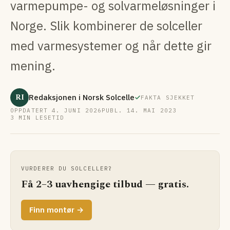
varmepumpe- og solvarme­løsninger i
Norge. Slik kombinerer de solceller
med varme­systemer og når dette gir
mening.
RI
Redaksjonen i Norsk Solcelle
FAKTA SJEKKET
OPPDATERT 4. JUNI 2026
PUBL. 14. MAI 2023
3 MIN LESETID
VURDERER DU SOLCELLER?
Få 2–3 uavhengige tilbud — gratis.
Finn montør →