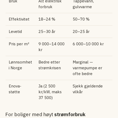
Bruk
Alt elektrisk
Tappevann,
forbruk
gulvvarme
Effektivitet
18–24 %
50–70 %
Levetid
25–30 år
20–25 år
Pris per m²
9 000–14 000
6 000–10 000 kr
kr
Lønnsomhet
Bedre etter
Marginal —
i Norge
strømkrisen
varmepumpe er
ofte bedre
Enova-
Ja (2 500
Sjekk gjeldende
støtte
kr/kW, maks
vilkår
37 500)
For boliger med høyt
strømforbruk