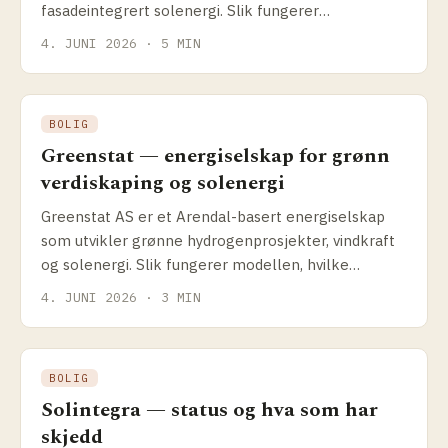
fasadeintegrert solenergi. Slik fungerer
teknologien, og hva passer den til.
4. JUNI 2026 · 5 MIN
BOLIG
Greenstat — energiselskap for grønn
verdiskaping og solenergi
Greenstat AS er et Arendal-basert energiselskap
som utvikler grønne hydrogenprosjekter, vindkraft
og solenergi. Slik fungerer modellen, hvilke
prosjekter selskapet driver og hva det betyr for
4. JUNI 2026 · 3 MIN
solenergikundene.
BOLIG
Solintegra — status og hva som har
skjedd