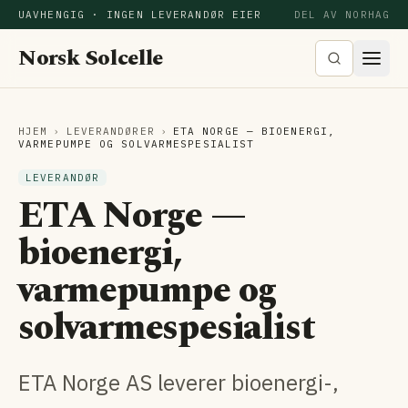
UAVHENGIG · INGEN LEVERANDØR EIER
DEL AV NORHAG
Norsk Solcelle
HJEM
›
LEVERANDØRER
›
ETA NORGE — BIOENERGI,
VARMEPUMPE OG SOLVARME­SPESIALIST
LEVERANDØR
ETA Norge —
bioenergi,
varmepumpe og
solvarme­spesialist
ETA Norge AS leverer bioenergi-,