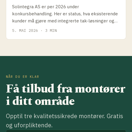
Solintegra AS er per 2026 under
konkursbehandling. Her er status, hva eksisterende
kunder må gjøre med integrerte tak-løsninger og
hvilke alternativer som finnes.
5. MAI 2026 · 3 MIN
NÅR DU ER KLAR
Få tilbud fra montører
i ditt område
Opptil tre kvalitetssikrede montører. Gratis
og uforpliktende.