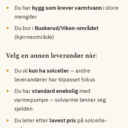
Du har
bygg som krever varmtvann
i store
mengder
Du bor i
Buskerud/Viken-området
(kjerneområde)
Velg en annen leverandør når:
Du vil
kun ha solceller
— andre
leverandører har tilpasset fokus
Du har
standard enebolig
med
varmepumpe — solvarme lønner seg
sjelden
Du leter etter
lavest pris
på solcelle­