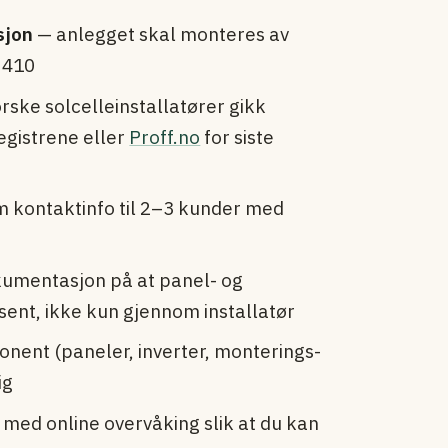
sjon
— anlegget skal monteres av
 410
rske solcelle­installatører gikk
egistrene eller
Proff.no
for siste
 kontaktinfo til 2–3 kunder med
umentasjon på at panel- og
usent, ikke kun gjennom installatør
nent (paneler, inverter, monterings­
ig
 med online overvåking slik at du kan