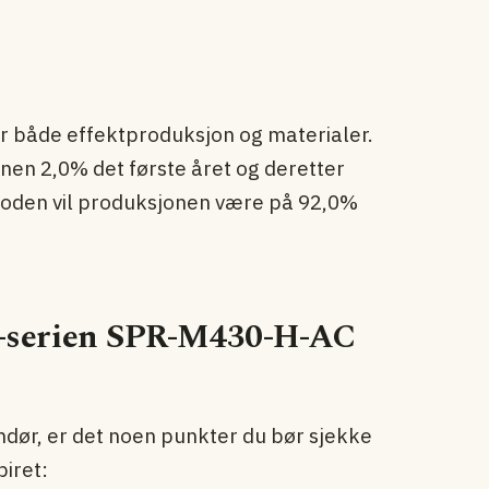
er både effektproduksjon og materialer.
en 2,0% det første året og deretter
erioden vil produksjonen være på 92,0%
M-serien SPR-M430-H-AC
dør, er det noen punkter du bør sjekke
piret: