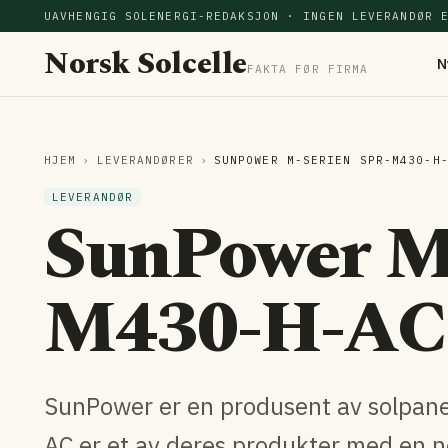
UAVHENGIG SOLENERGI-REDAKSJON · INGEN LEVERANDØR 
Norsk Solcelle
N
FAKTA FØR FIRMA
HJEM
›
LEVERANDØRER
›
SUNPOWER M-SERIEN SPR-M430-H
LEVERANDØR
SunPower M
M430-H-AC 
SunPower er en produsent av solpane
AC er et av deres produkter med en n