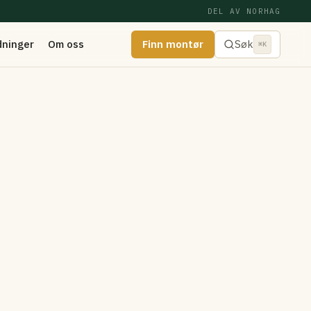
DEL AV NORHAG
dninger
Om oss
Finn montør
Søk
⌘K