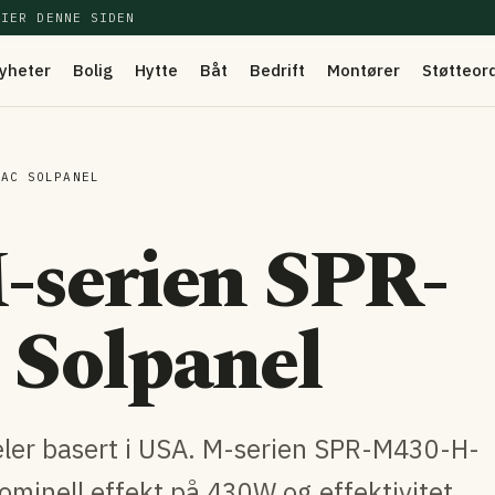
EIER DENNE SIDEN
yheter
Bolig
Hytte
Båt
Bedrift
Montører
Støtteor
-AC SOLPANEL
-serien SPR-
Solpanel
ler basert i USA. M-serien SPR-M430-H-
ominell effekt på 430W og effektivitet