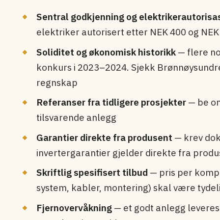
Sentral godkjenning og elektriker­autorisa
elektriker autorisert etter NEK 400 og NEK
Soliditet og økonomisk historikk
— flere no
konkurs i 2023–2024. Sjekk Brønnøysund­r
regnskap
Referanser fra tidligere prosjekter
— be om
tilsvarende anlegg
Garantier direkte fra produsent
— krev dok
inverter­garantier gjelder direkte fra prod
Skriftlig spesifisert tilbud
— pris per kompo
system, kabler, montering) skal være tydel
Fjernovervåkning
— et godt anlegg leveres