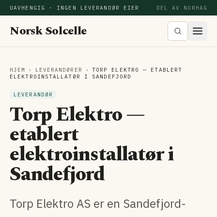
UAVHENGIG · INGEN LEVERANDØR EIER
DEL AV NORHAG
Norsk Solcelle
HJEM
›
LEVERANDØRER
›
TORP ELEKTRO — ETABLERT
ELEKTROINSTALLATØR I SANDEFJORD
LEVERANDØR
Torp Elektro —
etablert
elektroinstallatør i
Sandefjord
Torp Elektro AS er en Sandefjord-