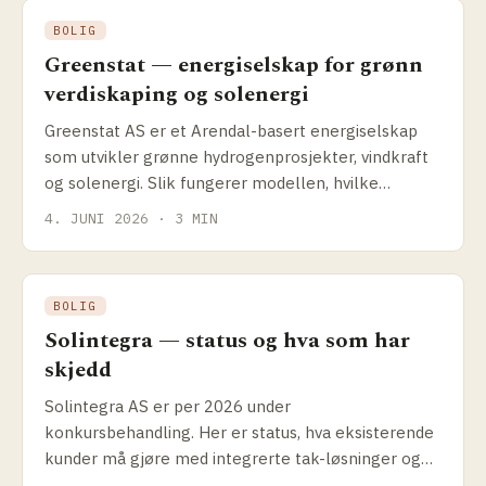
BOLIG
Greenstat — energiselskap for grønn
verdiskaping og solenergi
Greenstat AS er et Arendal-basert energiselskap
som utvikler grønne hydrogenprosjekter, vindkraft
og solenergi. Slik fungerer modellen, hvilke
prosjekter selskapet driver og hva det betyr for
4. JUNI 2026 · 3 MIN
solenergikundene.
BOLIG
Solintegra — status og hva som har
skjedd
Solintegra AS er per 2026 under
konkursbehandling. Her er status, hva eksisterende
kunder må gjøre med integrerte tak-løsninger og
hvilke alternativer som finnes.