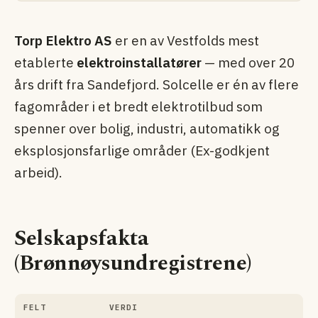
Torp Elektro AS
er en av Vestfolds mest
etablerte
elektroinstallatører
— med over 20
års drift fra Sandefjord. Solcelle er én av flere
fag­områder i et bredt elektro­tilbud som
spenner over bolig, industri, automatikk og
eksplosjons­farlige områder (Ex-godkjent
arbeid).
Selskapsfakta
(Brønnøysundregistrene)
FELT
VERDI