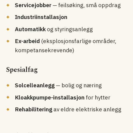
Servicejobber
— feilsøking, små oppdrag
Industri­installasjon
Automatikk
og styringsanlegg
Ex-arbeid
(eksplosjons­farlige områder,
kompetanse­krevende)
Spesialfag
Solcelleanlegg
— bolig og næring
Kloakkpumpe-installasjon
for hytter
Rehabilitering
av eldre elektriske anlegg