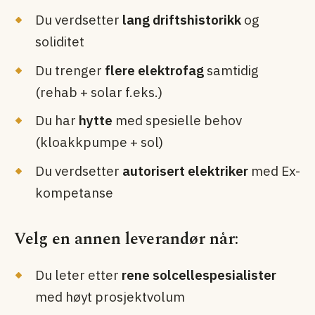
Du verdsetter
lang drifts­historikk
og
soliditet
Du trenger
flere elektrofag
samtidig
(rehab + solar f.eks.)
Du har
hytte
med spesielle behov
(kloakkpumpe + sol)
Du verdsetter
autorisert elektriker
med Ex-
kompetanse
Velg en annen leverandør når:
Du leter etter
rene solcelle­spesialister
med høyt prosjekt­volum