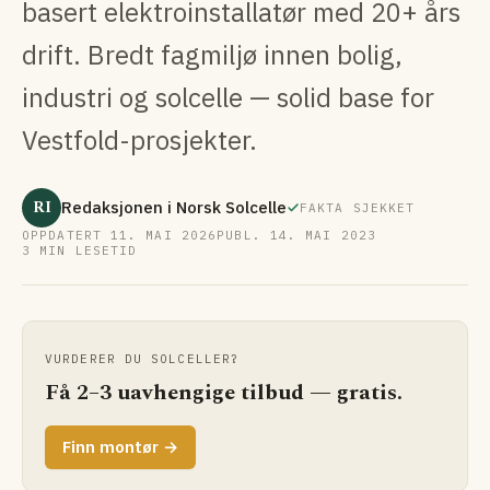
basert elektroinstallatør med 20+ års
drift. Bredt fagmiljø innen bolig,
industri og solcelle — solid base for
Vestfold-prosjekter.
RI
Redaksjonen i Norsk Solcelle
FAKTA SJEKKET
OPPDATERT 11. MAI 2026
PUBL. 14. MAI 2023
3 MIN LESETID
VURDERER DU SOLCELLER?
Få 2–3 uavhengige tilbud — gratis.
Finn montør →