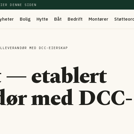
EIER DENNE SIDEN
yheter
Bolig
Hytte
Båt
Bedrift
Montører
Støtteor
ALLEVERANDØR MED DCC-EIERSKAP
t — etablert
ndør med DCC-