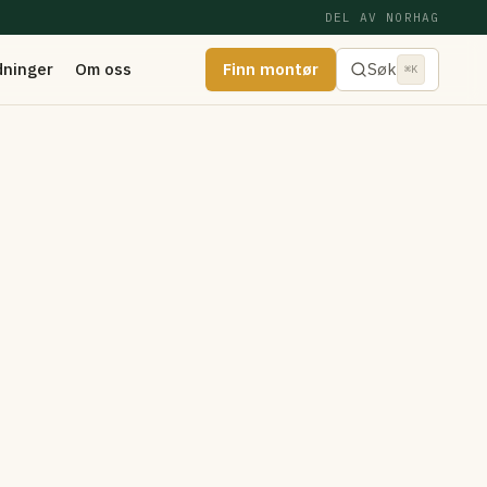
DEL AV NORHAG
dninger
Om oss
Finn montør
Søk
⌘K