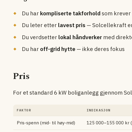
Du har
kompliserte takforhold
som krever 
Du leter etter
lavest pris
— Solcellekraft er
Du verdsetter
lokal håndverker
med direkt
Du har
off-grid hytte
— ikke deres fokus
Pris
For et standard 6 kW boliganlegg gjennom Sol
FAKTOR
INDIKASJON
Pris-spenn (mid- til høy-mid)
125 000–155 000 kr (