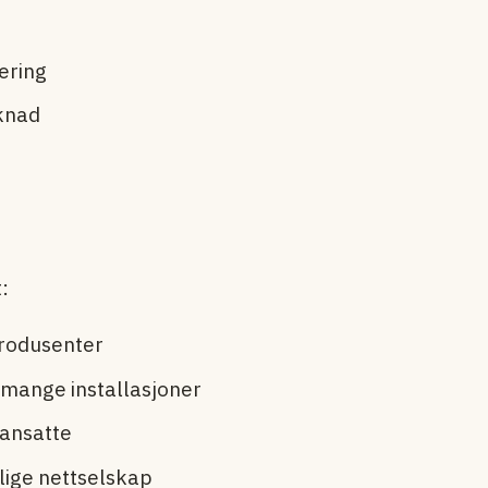
ering
øknad
:
produsenter
 mange installasjoner
 ansatte
lige nettselskap