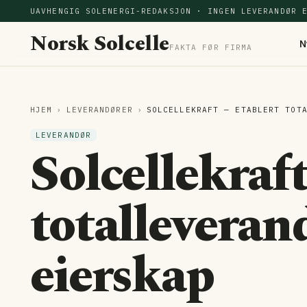
UAVHENGIG SOLENERGI-REDAKSJON · INGEN LEVERANDØR 
Norsk Solcelle
N
FAKTA FØR FIRMA
HJEM
›
LEVERANDØRER
›
SOLCELLEKRAFT — ETABLERT TOT
LEVERANDØR
Solcellekraf
totallevera
eierskap