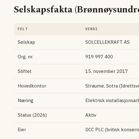
Selskapsfakta (Brønnøysundre
FELT
VERDI
Selskap
SOLCELLEKRAFT AS
Org. nr.
919 997 400
Stiftet
15. november 2017
Hovedkontor
Straume, Sotra (Idretts
Næring
Elektrisk installasjonsar
Status (2026)
Aktiv
Eier
DCC PLC (britisk konser