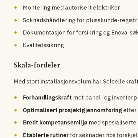
Montering med autorisert elektriker
Søknads­håndtering for plusskunde-registr
Dokumentasjon for forsikring og Enova-s
Kvalitetssikring
Skala-fordeler
Med stort installasjonsvolum har Solcellekraft
Forhandlingskraft
mot panel- og inverter­
Optimalisert prosjekt­gjennomføring
etter
Bredt kompetanse­miljø
med spesialiserte
Etablerte rutiner
for søknader hos forskjel