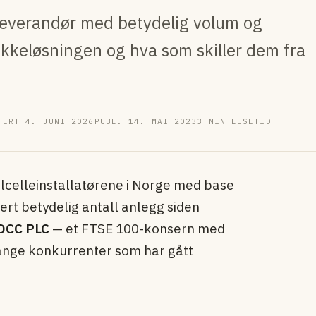
alleverandør med betydelig volum og
akkeløsningen og hva som skiller dem fra
TERT 4. JUNI 2026
PUBL. 14. MAI 2023
3 MIN LESETID
lcelle­installatørene i Norge med base
ert betydelig antall anlegg siden
DCC PLC
— et FTSE 100-konsern med
 mange konkurrenter som har gått