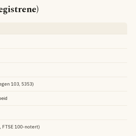
gistrene)
vegen 103, 5353)
beid
n, FTSE 100-notert)