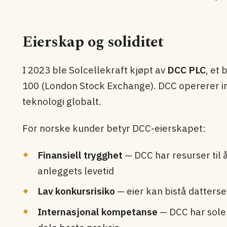
Eierskap og soliditet
I 2023 ble Solcellekraft kjøpt av
DCC PLC
, et
100 (London Stock Exchange). DCC opererer in
teknologi globalt.
For norske kunder betyr DCC-eierskapet:
Finansiell trygghet
— DCC har resurser til å
anleggets levetid
Lav konkursrisiko
— eier kan bistå datters
Internasjonal kompetanse
— DCC har solen