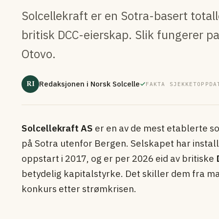
Solcellekraft er en Sotra-basert tot
britisk DCC-eierskap. Slik fungerer p
Otovo.
RI
Redaksjonen i Norsk Solcelle
FAKTA SJEKKET
OPPDA
Solcellekraft AS
er en av de mest etablerte so
på Sotra utenfor Bergen. Selskapet har install
oppstart i 2017, og er per 2026 eid av britiske
betydelig kapital­styrke. Det skiller dem fra
konkurs etter strømkrisen.