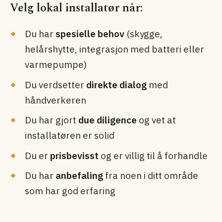
Velg lokal installatør når:
Du har
spesielle behov
(skygge,
helårshytte, integrasjon med batteri eller
varmepumpe)
Du verdsetter
direkte dialog
med
håndverkeren
Du har gjort
due diligence
og vet at
installatøren er solid
Du er
prisbevisst
og er villig til å forhandle
Du har
anbefaling
fra noen i ditt område
som har god erfaring