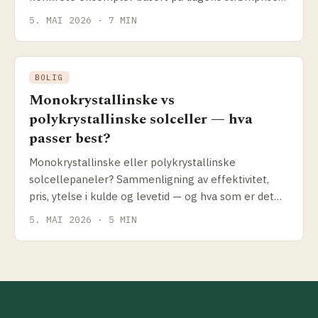
Enova-støtte og anleggspriser.
5. MAI 2026 · 7 MIN
BOLIG
Monokrystallinske vs
polykrystallinske solceller — hva
passer best?
Monokrystallinske eller polykrystallinske
solcellepaneler? Sammenligning av effektivitet,
pris, ytelse i kulde og levetid — og hva som er det
riktige valget for norske forhold i 2026.
5. MAI 2026 · 5 MIN