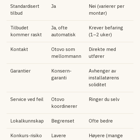
Standardisert
Ja
Nei (varierer per
tilbud
montør)
Tilbudet
Ja, ofte
Krever befaring
kommer raskt
automatisk
(1–2 uker)
Kontakt
Otovo som
Direkte med
mellommann
utfører
Garantier
Konsern­
Avhenger av
garanti
installatørens
soliditet
Service ved feil
Otovo
Ringer du selv
koordinerer
Lokalkunnskap
Begrenset
Ofte bedre
Konkurs-risiko
Lavere
Høyere (mange