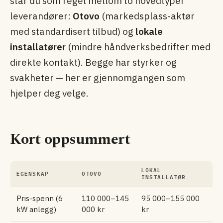
står du som regel mellom to hovedtyper
leverandører:
Otovo
(markedsplass-aktør
med standardisert tilbud) og
lokale
installatører
(mindre håndverks­bedrifter med
direkte kontakt). Begge har styrker og
svakheter — her er gjennomgangen som
hjelper deg velge.
Kort oppsummert
LOKAL
EGENSKAP
OTOVO
INSTALLATØR
Pris-spenn (6
110 000–145
95 000–155 000
kW anlegg)
000 kr
kr