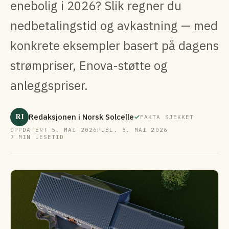
enebolig i 2026? Slik regner du
nedbetalings­tid og avkastning — med
konkrete eksempler basert på dagens
strømpriser, Enova-støtte og
anleggspriser.
RI
Redaksjonen i Norsk Solcelle
FAKTA SJEKKET
OPPDATERT 5. MAI 2026
PUBL. 5. MAI 2026
7 MIN LESETID