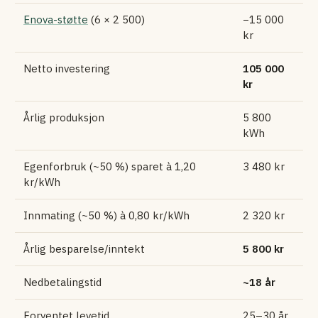
Enova-støtte
(6 × 2 500)
−15 000
kr
Netto investering
105 000
kr
Årlig produksjon
5 800
kWh
Egenforbruk (~50 %) sparet à 1,20
3 480 kr
kr/kWh
Innmating (~50 %) à 0,80 kr/kWh
2 320 kr
Årlig besparelse/inntekt
5 800 kr
Nedbetalingstid
~18 år
Forventet levetid
25–30 år