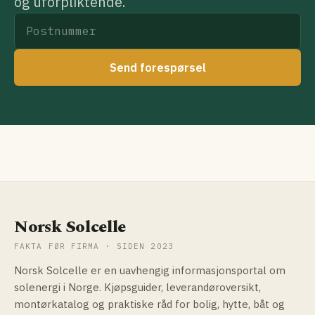
og uforpliktende.
Send forespørsel
Norsk Solcelle
FAKTA FØR FIRMA · SIDEN 2023
Norsk Solcelle er en uavhengig informasjonsportal om
solenergi i Norge. Kjøpsguider, leverandøroversikt,
montørkatalog og praktiske råd for bolig, hytte, båt og