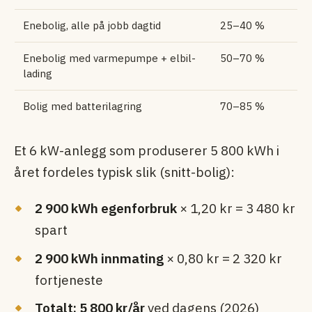
Enebolig, alle på jobb dagtid
25–40 %
Enebolig med varmepumpe + elbil-
50–70 %
lading
Bolig med batterilagring
70–85 %
Et 6 kW-anlegg som produserer 5 800 kWh i
året fordeles typisk slik (snitt-bolig):
2 900 kWh egenforbruk
× 1,20 kr = 3 480 kr
spart
2 900 kWh innmating
× 0,80 kr = 2 320 kr
fortjeneste
Totalt: 5 800 kr/år
ved dagens (2026)