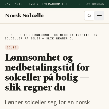
UAVHENGIG · INGEN LEVERANDØR EIER
DEL AV NORHAG
Norsk Solcelle
HJEM
›
BOLIG
›
LØNNSOMHET OG NEDBETALINGSTID FOR
SOLCELLER PÅ BOLIG — SLIK REGNER DU
BOLIG
Lønnsomhet og
nedbetalingstid for
solceller på bolig —
slik regner du
Lønner solceller seg for en norsk