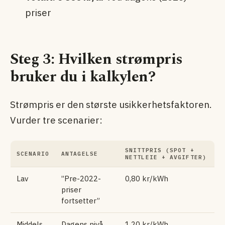
priser
Steg 3: Hvilken strømpris
bruker du i kalkylen?
Strømpris er den største usikkerhetsfaktoren.
Vurder tre scenarier:
SNITTPRIS (SPOT +
SCENARIO
ANTAGELSE
NETTLEIE + AVGIFTER)
Lav
”Pre-2022-
0,80 kr/kWh
priser
fortsetter”
Middels
Dagens nivå
1,20 kr/kWh