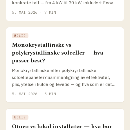
konkrete tall — fra 4 kW til 30 kW, inkludert Enova-
støtte og hvordan du sammenligner tilbud.
5. MAI 2026 · 7 MIN
BOLIG
Monokrystallinske vs
polykrystallinske solceller — hva
passer best?
Monokrystallinske eller polykrystallinske
solcellepaneler? Sammenligning av effektivitet,
pris, ytelse i kulde og levetid — og hva som er det
riktige valget for norske forhold i 2026.
5. MAI 2026 · 5 MIN
BOLIG
Otovo vs lokal installatør — hva bør