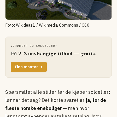
Foto: Wikideas1 / Wikimedia Commons / CC0
VURDERER DU SOLCELLER?
Få 2–3 uavhengige tilbud — gratis.
Finn montør →
Spørsmålet alle stiller før de kjøper solceller:
lønner det seg? Det korte svaret er
ja, for de
fleste norske eneboliger
— men hvor
lønnsomt avhenger av takets retning, hvor