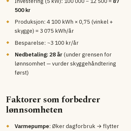
Investering (5 kW): 100 000 − 12 500 =
87
500 kr
Produksjon: 4 100 kWh × 0,75 (vinkel +
skygge) = 3 075 kWh/år
Besparelse: ~3 100 kr/år
Nedbetaling: 28 år
(under grensen for
lønnsomhet — vurder skyggehåndtering
først)
Faktorer som forbedrer
lønnsomheten
Varmepumpe
: Øker dagforbruk → flytter