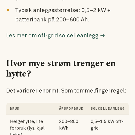
Typisk anleggsstørrelse: 0,5–2 kW +
batteribank på 200–600 Ah.
Les mer om off-grid solcelleanlegg →
Hvor mye strøm trenger en
hytte?
Det varierer enormt. Som tommelfingerregel:
BRUK
ÅRSFORBRUK
SOLCELLEANLEGG
Helgehytte, lite
200–800
0,5–1,5 kW off-
forbruk (lys, kjøl,
kWh
grid
lader)