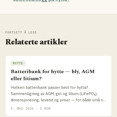
FORTSETT Å LESE
Relaterte artikler
HYTTE
Batteribank for hytte — bly, AGM
eller litium?
Hvilken batteribank passer best for hytta?
Sammenligning av AGM, gel og litium (LiFePO₄),
dimensjonering, levetid og priser — for både små og
store off-grid-anlegg.
5. MAI 2026 · 5 MIN