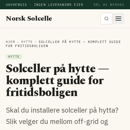
UAVHENGIG · INGEN LEVERANDØR EIER
DEL AV NORHAG
Norsk Solcelle
HJEM
›
HYTTE
›
SOLCELLER PÅ HYTTE — KOMPLETT GUIDE
FOR FRITIDSBOLIGEN
HYTTE
Solceller på hytte —
komplett guide for
fritidsboligen
Skal du installere solceller på hytta?
Slik velger du mellom off-grid og