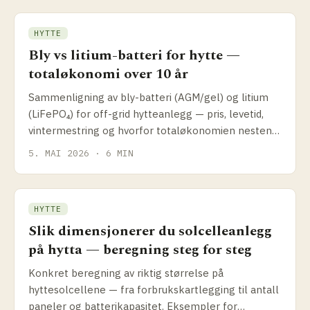
HYTTE
Bly vs litium-batteri for hytte —
totaløkonomi over 10 år
Sammenligning av bly-batteri (AGM/gel) og litium
(LiFePO₄) for off-grid hytteanlegg — pris, levetid,
vintermestring og hvorfor totaløkonomien nesten
alltid favoriserer litium.
5. MAI 2026 · 6 MIN
HYTTE
Slik dimensjonerer du solcelleanlegg
på hytta — beregning steg for steg
Konkret beregning av riktig størrelse på
hyttesolcellene — fra forbrukskartlegging til antall
paneler og batterikapasitet. Eksempler for