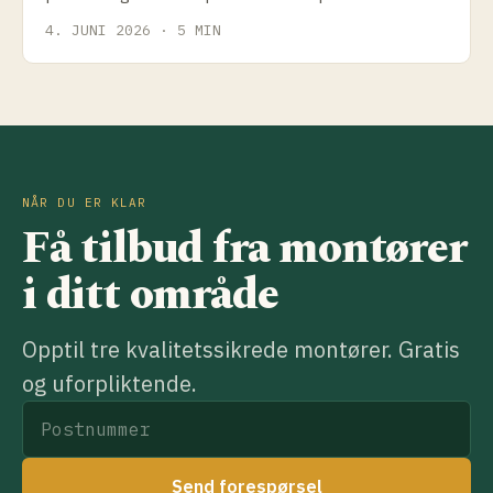
helgehytter, helårshytter og off-grid.
4. JUNI 2026 · 5 MIN
NÅR DU ER KLAR
Få tilbud fra montører
i ditt område
Opptil tre kvalitetssikrede montører. Gratis
og uforpliktende.
Send forespørsel