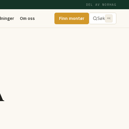
DEL AV NORHAG
dninger
Om oss
Finn montør
Søk
⌘K
A