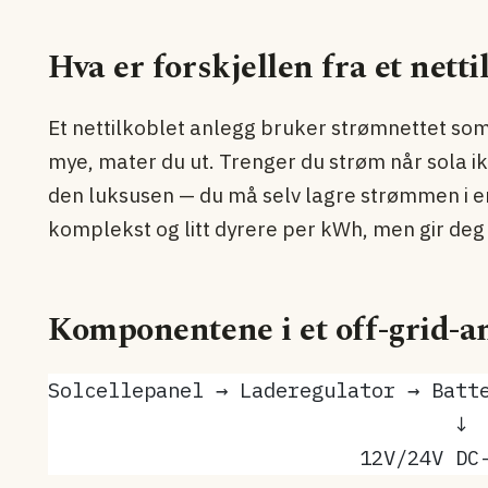
Hva er forskjellen fra et nett
Et nettilkoblet anlegg bruker strømnettet som
mye, mater du ut. Trenger du strøm når sola ikk
den luksusen — du må selv lagre strømmen i e
komplekst og litt dyrere per kWh, men gir deg
Komponentene i et off-grid-a
Solcellepanel → Laderegulator → Batt
                                  ↓
                          12