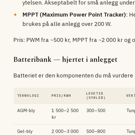
ytelsen. Akseptabelt for små anlegg under
MPPT (Maximum Power Point Tracker)
: H
brukes på alle anlegg over 200 W.
Pris: PWM fra ~500 kr, MPPT fra ~2 000 kr og 
Batteribank — hjertet i anlegget
Batteriet er den komponenten du må vurdere 
LEVETID
TEKNOLOGI
PRIS/KWH
VEK
(SYKLER)
AGM-bly
1 500–2 500
300–500
Tun
kr
Gel-bly
2 000–3 000
500–800
Tun