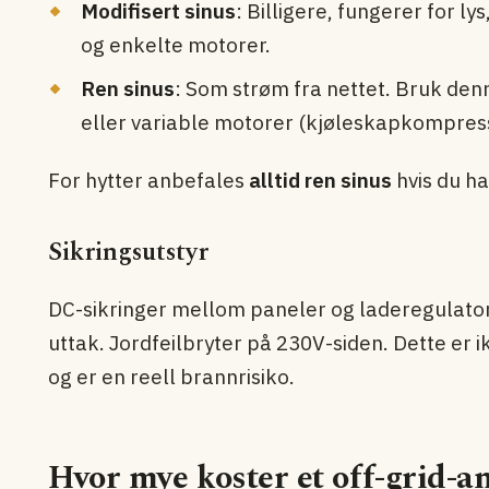
Modifisert sinus
: Billigere, fungerer for ly
og enkelte motorer.
Ren sinus
: Som strøm fra nettet. Bruk denn
eller variable motorer (kjøle­skap­kompres
For hytter anbefales
alltid ren sinus
hvis du ha
Sikringsutstyr
DC-sikringer mellom paneler og laderegulator
uttak. Jordfeilbryter på 230V-siden. Dette er i
og er en reell brannrisiko.
Hvor mye koster et off-grid-a