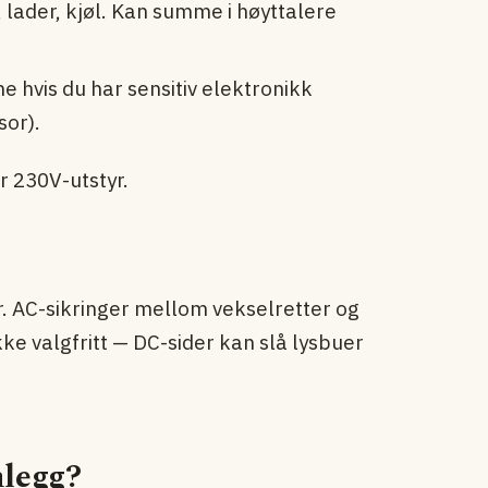
s, lader, kjøl. Kan summe i høyttalere
e hvis du har sensitiv elektronikk
sor).
r 230V-utstyr.
. AC-sikringer mellom vekselretter og
kke valgfritt — DC-sider kan slå lysbuer
nlegg?