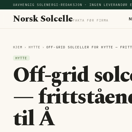
UAVHENGIG SOLENERGI-REDAKSJON · INGEN LEVERANDØR 
Norsk Solcelle
N
FAKTA FØR FIRMA
HJEM
›
HYTTE
›
OFF-GRID SOLCELLER FOR HYTTE — FRIT
HYTTE
Off-grid solc
— frittståen
til Å