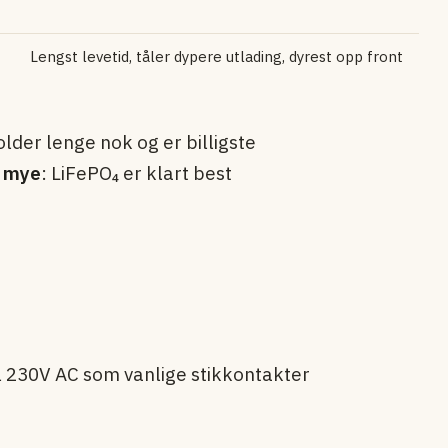
Lengst levetid, tåler dypere utlading, dyrest opp front
lder lenge nok og er billigste
t mye
: LiFePO₄ er klart best
il 230V AC som vanlige stikkontakter