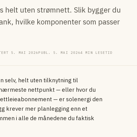
es helt uten strømnett. Slik bygger du
ibank, hvilke komponenter som passer
TERT 5. MAI 2026
PUBL. 5. MAI 2026
4 MIN LESETID
selv, helt uten tilknytning til
a nærmeste nettpunkt — eller hvor du
 nettleieabonnement — er solenergi den
egg krever mer planlegging enn et
ømmen i alle de månedene du faktisk