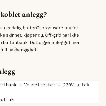
ilkoblet anlegg?
 “uendelig batteri”: produserer du for
e skinner, kjøper du. Off-grid har ikke
n batteribank. Dette gjør anlegget mer
 full uavhengighet.
nlegg
eribank → Vekselretter → 230V-uttak
V/24V DC-uttak