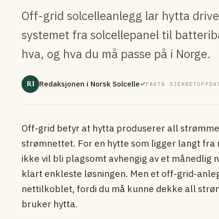
Off-grid solcelleanlegg lar hytta driv
systemet fra solcellepanel til batter
hva, og hva du må passe på i Norge.
RI
Redaksjonen i Norsk Solcelle
FAKTA SJEKKET
OPPDA
Off-grid betyr at hytta produserer all strømmen 
strømnettet. For en hytte som ligger langt fr
ikke vil bli plagsomt avhengig av et månedlig
klart enkleste løsningen. Men et off-grid-anl
nettilkoblet, fordi du må kunne dekke all str
bruker hytta.