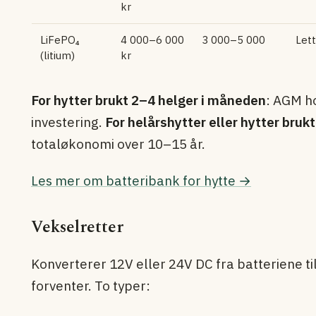
kr
LiFePO₄
4 000–6 000
3 000–5 000
Lett
(litium)
kr
For hytter brukt 2–4 helger i måneden
: AGM ho
investering.
For helårshytter eller hytter bruk
totaløkonomi over 10–15 år.
Les mer om batteribank for hytte →
Vekselretter
Konverterer 12V eller 24V DC fra batteriene t
forventer. To typer: