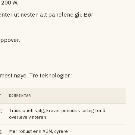
 200 W.
enter ut nesten alt panelene gir. Bør
oppover.
mest nøye. Tre teknologier:
T
KOMMENTAR
g
Tradisjonelt valg, krever periodisk lading for å
overleve vinteren
g
Mer robust enn AGM, dyrere