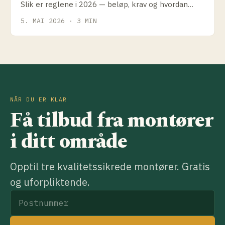
Slik er reglene i 2026 — beløp, krav og hvordan
søke.
5. MAI 2026 · 3 MIN
NÅR DU ER KLAR
Få tilbud fra montører
i ditt område
Opptil tre kvalitetssikrede montører. Gratis
og uforpliktende.