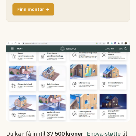
Finn montør →
Du kan få inntil
37 500 kroner
i
Enova-støtte
til