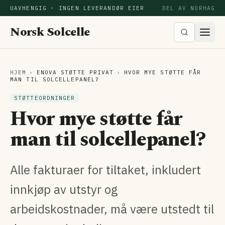
UAVHENGIG · INGEN LEVERANDØR EIER
DEL AV NORHAG
Norsk Solcelle
HJEM
›
ENOVA STØTTE PRIVAT
›
HVOR MYE STØTTE FÅR
MAN TIL SOLCELLEPANEL?
STØTTEORDNINGER
Hvor mye støtte får
man til solcellepanel?
Alle fakturaer for tiltaket, inkludert
innkjøp av utstyr og
arbeidskostnader, må være utstedt til