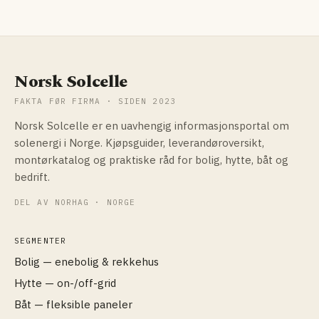
Norsk Solcelle
FAKTA FØR FIRMA · SIDEN 2023
Norsk Solcelle er en uavhengig informasjonsportal om
solenergi i Norge. Kjøpsguider, leverandøroversikt,
montørkatalog og praktiske råd for bolig, hytte, båt og
bedrift.
DEL AV NORHAG · NORGE
SEGMENTER
Bolig — enebolig & rekkehus
Hytte — on-/off-grid
Båt — fleksible paneler