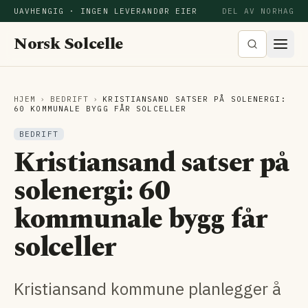
UAVHENGIG · INGEN LEVERANDØR EIER
DEL AV NORHAG
Norsk Solcelle
HJEM
›
BEDRIFT
›
KRISTIANSAND SATSER PÅ SOLENERGI:
60 KOMMUNALE BYGG FÅR SOLCELLER
BEDRIFT
Kristiansand satser på
solenergi: 60
kommunale bygg får
solceller
Kristiansand kommune planlegger å