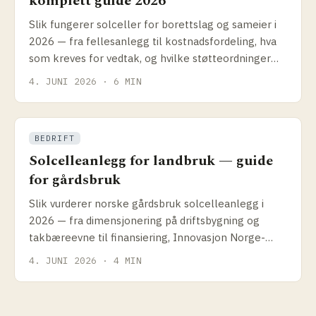
komplett guide 2026
Slik fungerer solceller for borettslag og sameier i
2026 — fra fellesanlegg til kostnadsfordeling, hva
som kreves for vedtak, og hvilke støtteordninger
som faktisk gjelder.
4. JUNI 2026 · 6 MIN
BEDRIFT
Solcelleanlegg for landbruk — guide
for gårdsbruk
Slik vurderer norske gårdsbruk solcelleanlegg i
2026 — fra dimensjonering på driftsbygning og
takbæreevne til finansiering, Innovasjon Norge-
tilskudd og hva som faktisk gir best lønnsomhet for
4. JUNI 2026 · 4 MIN
gård.