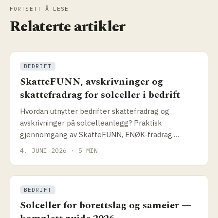
FORTSETT Å LESE
Relaterte artikler
BEDRIFT
SkatteFUNN, avskrivninger og
skattefradrag for solceller i bedrift
Hvordan utnytter bedrifter skattefradrag og
avskrivninger på solcelleanlegg? Praktisk
gjennomgang av SkatteFUNN, ENØK-fradrag,
avskrivningssatser og hvordan disse påvirker reell
4. JUNI 2026 · 5 MIN
anleggspris.
BEDRIFT
Solceller for borettslag og sameier —