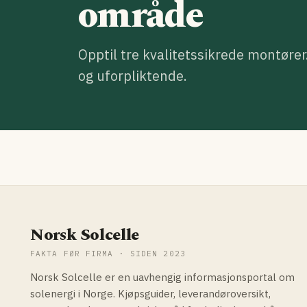
område
Opptil tre kvalitetssikrede montører
og uforpliktende.
Norsk Solcelle
FAKTA FØR FIRMA · SIDEN 2023
Norsk Solcelle er en uavhengig informasjonsportal om
solenergi i Norge. Kjøpsguider, leverandøroversikt,