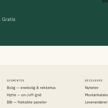
. Gratis
SEGMENTER
RESSURSER
Bolig — enebolig & rekkehus
Nyheter
Hytte — on-/off-grid
Montørkatal
Båt — fleksible paneler
Leverandører