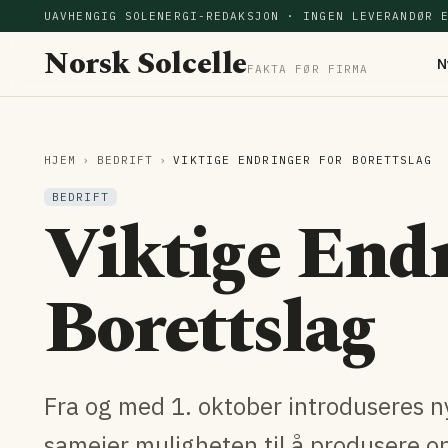
UAVHENGIG SOLENERGI-REDAKSJON · INGEN LEVERANDØR 
Norsk Solcelle
N
FAKTA FØR FIRMA
HJEM
›
BEDRIFT
›
VIKTIGE ENDRINGER FOR BORETTSLAG
BEDRIFT
Viktige End
Borettslag
Fra og med 1. oktober introduseres ny
sameier muligheten til å produsere op