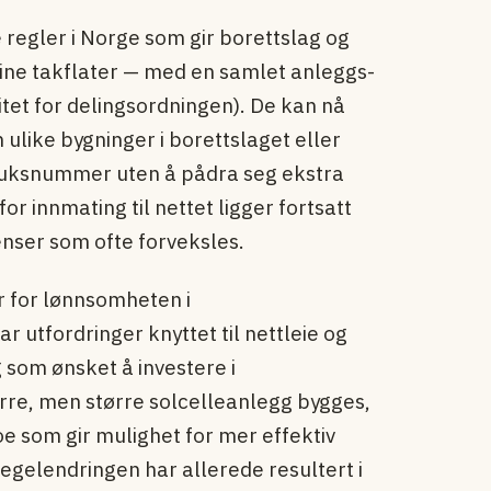
 regler i Norge som gir borettslag og
sine takflater — med en samlet anleggs­
tet for delingsordningen). De kan nå
like bygninger i borettslaget eller
uksnummer uten å pådra seg ekstra
or innmating til nettet ligger fortsatt
nser som ofte forveksles.
 for lønnsomheten i
r utfordringer knyttet til nettleie og
 som ønsket å investere i
rre, men større solcelleanlegg bygges,
e som gir mulighet for mer effektiv
regelendringen har allerede resultert i