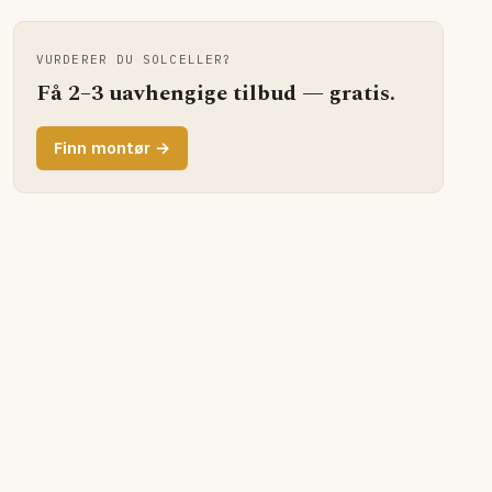
VURDERER DU SOLCELLER?
Få 2–3 uavhengige tilbud — gratis.
Finn montør →