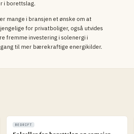
r i borettslag.
kker mange i bransjen et ønske om at
jengelige for privatboliger, også utvides
gere fremme investering i solenergi i
rgang til mer bærekraftige energikilder.
BEDRIFT