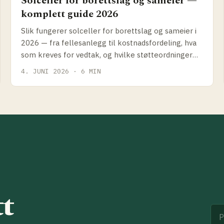
Solceller for borettslag og sameier —
komplett guide 2026
Slik fungerer solceller for borettslag og sameier i
2026 — fra fellesanlegg til kostnadsfordeling, hva
som kreves for vedtak, og hvilke støtteordninger
som faktisk gjelder.
4. JUNI 2026 · 6 MIN
tt