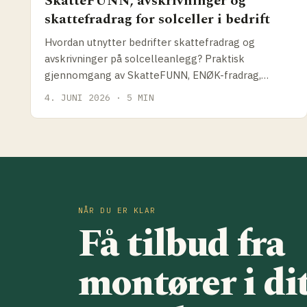
SkatteFUNN, avskrivninger og
skattefradrag for solceller i bedrift
Hvordan utnytter bedrifter skattefradrag og
avskrivninger på solcelleanlegg? Praktisk
gjennomgang av SkatteFUNN, ENØK-fradrag,
avskrivningssatser og hvordan disse påvirker reell
4. JUNI 2026 · 5 MIN
anleggspris.
NÅR DU ER KLAR
Få tilbud fra
montører i di