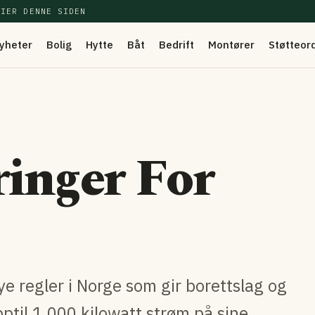
EIER DENNE SIDEN
yheter
Bolig
Hytte
Båt
Bedrift
Montører
Støtteor
ringer For
e regler i Norge som gir borettslag og
ptil 1.000 kilowatt strøm på sine