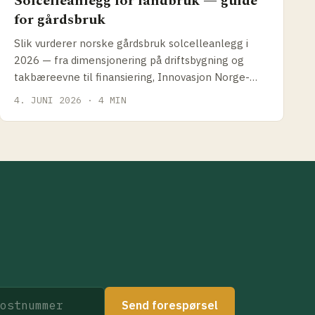
Solcelleanlegg for landbruk — guide
for gårdsbruk
Slik vurderer norske gårdsbruk solcelleanlegg i
2026 — fra dimensjonering på driftsbygning og
takbæreevne til finansiering, Innovasjon Norge-
tilskudd og hva som faktisk gir best lønnsomhet for
4. JUNI 2026 · 4 MIN
gård.
Send forespørsel