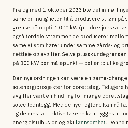
Fra og med 1. oktober 2023 ble det innført nye
sameier muligheten til å produsere strøm på 
grense på opptil 1 000 kW (produksjonskapasi
også fordele strømmen de produserer mellom u
sameiet som hører under samme gårds- og br
nettleie og avgifter. Selve plusskunde­grensen f
på 100 kW per målepunkt — det er to ulike gre
Den nye ordningen kan være en game-changer
solenergiprosjekter for borettslag. Tidligere ha
avgifter vært en hindring for mange borettslag
solcelleanlegg. Med de nye reglene kan nå fæ
og de mest attraktive takene kan bygges ut, no
energidistribusjon og økt
lønnsomhet
. Denne 