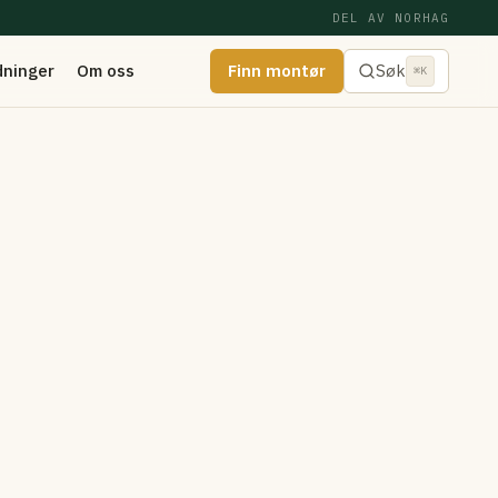
DEL AV NORHAG
dninger
Om oss
Finn montør
Søk
⌘K