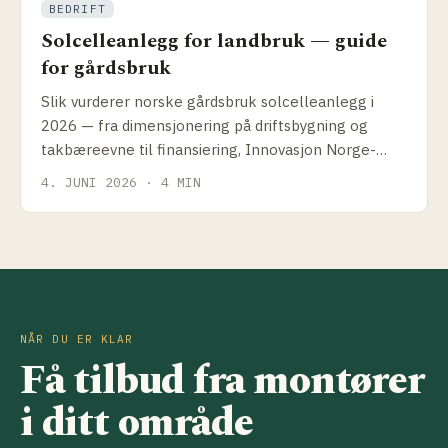
BEDRIFT
Solcelleanlegg for landbruk — guide
for gårdsbruk
Slik vurderer norske gårdsbruk solcelleanlegg i
2026 — fra dimensjonering på driftsbygning og
takbæreevne til finansiering, Innovasjon Norge-
tilskudd og hva som faktisk gir best lønnsomhet for
4. JUNI 2026 · 4 MIN
gård.
NÅR DU ER KLAR
Få tilbud fra montører
i ditt område