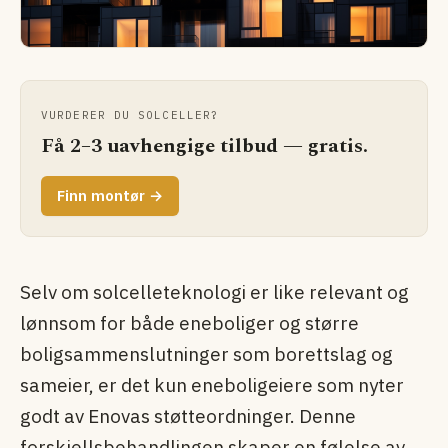
VURDERER DU SOLCELLER?
Få 2–3 uavhengige tilbud — gratis.
Finn montør →
Selv om solcelleteknologi er like relevant og
lønnsom for både eneboliger og større
boligsammenslutninger som borettslag og
sameier, er det kun eneboligeiere som nyter
godt av Enovas støtteordninger. Denne
forskjellsbehandlingen skaper en følelse av