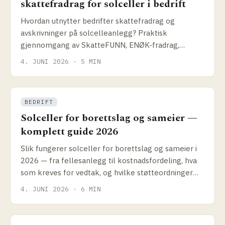
skattefradrag for solceller i bedrift
Hvordan utnytter bedrifter skattefradrag og
avskrivninger på solcelleanlegg? Praktisk
gjennomgang av SkatteFUNN, ENØK-fradrag,
avskrivningssatser og hvordan disse påvirker reell
4. JUNI 2026 · 5 MIN
anleggspris.
BEDRIFT
Solceller for borettslag og sameier —
komplett guide 2026
Slik fungerer solceller for borettslag og sameier i
2026 — fra fellesanlegg til kostnadsfordeling, hva
som kreves for vedtak, og hvilke støtteordninger
som faktisk gjelder.
4. JUNI 2026 · 6 MIN