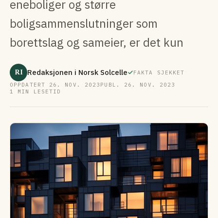
eneboliger og større
boligsammenslutninger som
borettslag og sameier, er det kun
RI
Redaksjonen i Norsk Solcelle
FAKTA SJEKKET
OPPDATERT 26. NOV. 2023
PUBL. 26. NOV. 2023
1 MIN LESETID