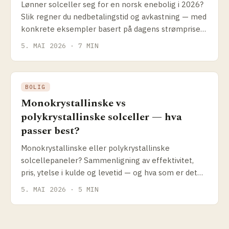
Lønner solceller seg for en norsk enebolig i 2026?
Slik regner du nedbetalings­tid og avkastning — med
konkrete eksempler basert på dagens strømpriser,
Enova-støtte og anleggspriser.
5. MAI 2026 · 7 MIN
BOLIG
Monokrystallinske vs
polykrystallinske solceller — hva
passer best?
Monokrystallinske eller polykrystallinske
solcellepaneler? Sammenligning av effektivitet,
pris, ytelse i kulde og levetid — og hva som er det
riktige valget for norske forhold i 2026.
5. MAI 2026 · 5 MIN