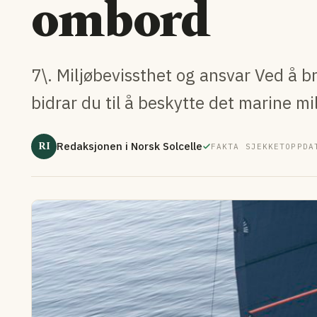
ombord
7\. Miljøbevissthet og ansvar Ved å b
bidrar du til å beskytte det marine m
RI
Redaksjonen i Norsk Solcelle
FAKTA SJEKKET
OPPDA