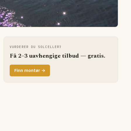
VURDERER DU SOLCELLER?
Få 2–3 uavhengige tilbud — gratis.
Finn montør →