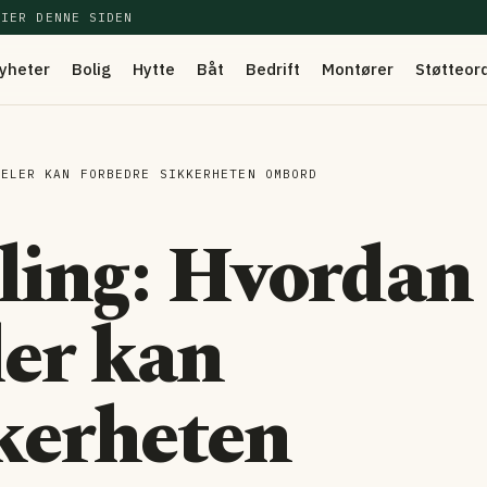
EIER DENNE SIDEN
yheter
Bolig
Hytte
Båt
Bedrift
Montører
Støtteor
NELER KAN FORBEDRE SIKKERHETEN OMBORD
iling: Hvordan
ler kan
kerheten