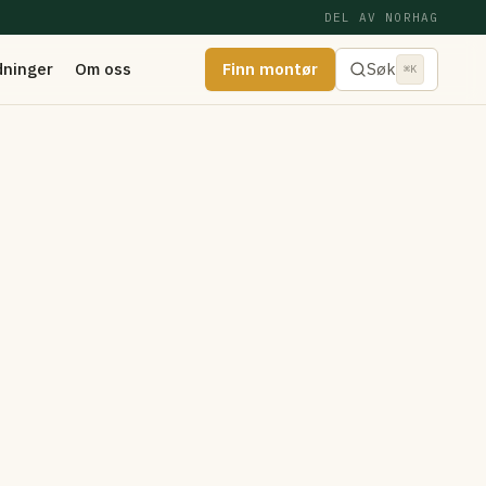
DEL AV NORHAG
dninger
Om oss
Finn montør
Søk
⌘K