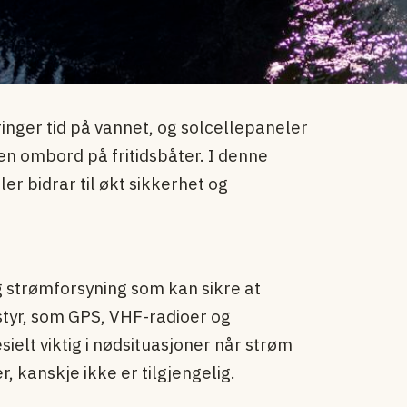
bringer tid på vannet, og solcellepaneler
eten ombord på fritidsbåter. I denne
er bidrar til økt sikkerhet og
ig strømforsyning som kan sikre at
styr, som GPS, VHF-radioer og
ielt viktig i nødsituasjoner når strøm
, kanskje ikke er tilgjengelig.