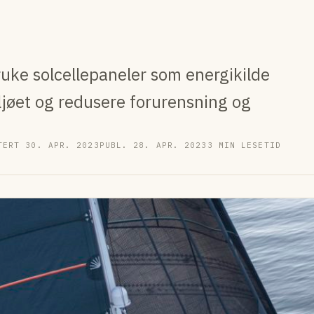
ruke solcellepaneler som energikilde
iljøet og redusere forurensning og
TERT 30. APR. 2023
PUBL. 28. APR. 2023
3 MIN LESETID