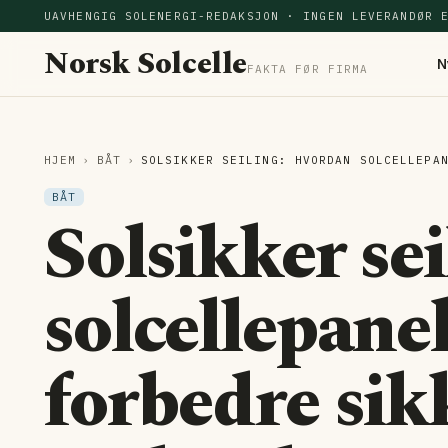
UAVHENGIG SOLENERGI-REDAKSJON · INGEN LEVERANDØR 
Norsk Solcelle
N
FAKTA FØR FIRMA
HJEM
›
BÅT
›
SOLSIKKER SEILING: HVORDAN SOLCELLEPA
BÅT
Solsikker se
solcellepane
forbedre sik