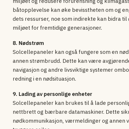
miljøet og redusere forurensning og klimagass
båtopplevelse kan øke bevisstheten om og en
dets ressurser, noe som indirekte kan bidra til
miljøet for fremtidige generasjoner.
8. Nødstrøm
Solcellepaneler kan også fungere som en nødstr
annen strømbrudd. Dette kan være avgjørend
navigasjon og andre livsviktige systemer ombo
redning i en nødsituasjon.
9. Lading av personlige enheter
Solcellepaneler kan brukes til å lade personl
nettbrett og bærbare datamaskiner. Dette sikrer
nødkommunikasjon, værmeldinger og annen vikt