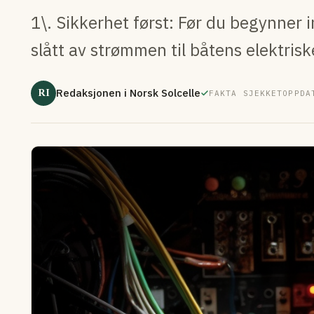
1\. Sikkerhet først: Før du begynner i
slått av strømmen til båtens elektri
RI
Redaksjonen i Norsk Solcelle
FAKTA SJEKKET
OPPDA