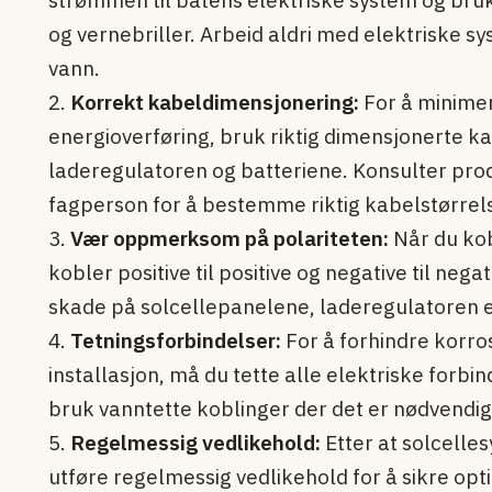
og vernebriller. Arbeid aldri med elektriske sy
vann.
2.
Korrekt kabeldimensjonering:
For å minimer
energioverføring, bruk riktig dimensjonerte k
laderegulatoren og batteriene. Konsulter pro
fagperson for å bestemme riktig kabelstørrel
3.
Vær oppmerksom på polariteten:
Når du kob
kobler positive til positive og negative til negat
skade på solcellepanelene, laderegulatoren e
4.
Tetningsforbindelser:
For å forhindre korros
installasjon, må du tette alle elektriske forb
bruk vanntette koblinger der det er nødvendig
5.
Regelmessig vedlikehold:
Etter at solcellesy
utføre regelmessig vedlikehold for å sikre opti