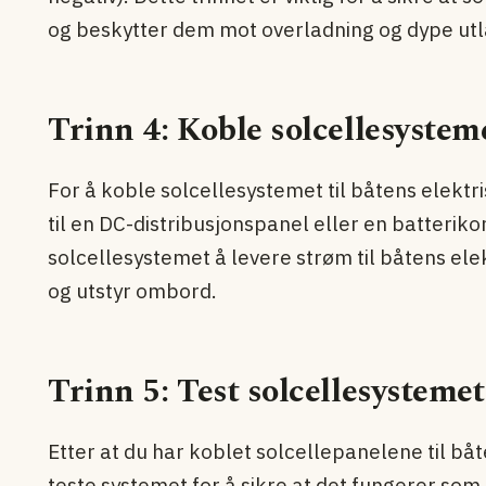
og beskytter dem mot overladning og dype utl
Trinn 4: Koble solcellesysteme
For å koble solcellesystemet til båtens elekt
til en DC-distribusjonspanel eller en batterikon
solcellesystemet å levere strøm til båtens ele
og utstyr ombord.
Trinn 5: Test solcellesystemet
Etter at du har koblet solcellepanelene til båt
teste systemet for å sikre at det fungerer som