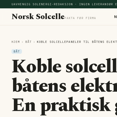
UAVHENGIG SOLENERGI-REDAKSJON · INGEN LEVERANDØR 
Norsk Solcelle
N
FAKTA FØR FIRMA
HJEM
›
BÅT
›
KOBLE SOLCELLEPANELER TIL BÅTENS ELEK
BÅT
Koble solcell
båtens elekt
En praktisk 