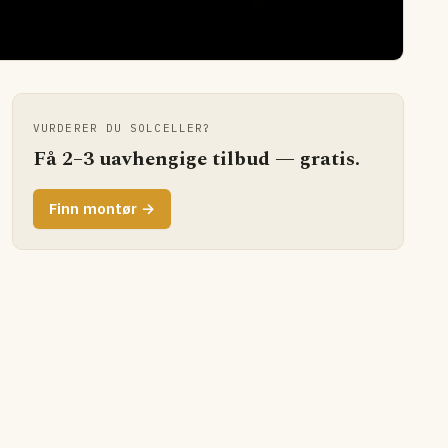
VURDERER DU SOLCELLER?
Få 2–3 uavhengige tilbud — gratis.
Finn montør →