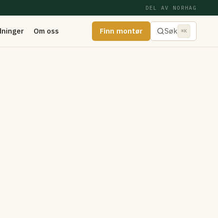
DEL AV NORHAG
dninger
Om oss
Finn montør
Søk
⌘K