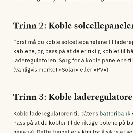
Trinn 2: Koble solcellepanele
Først må du koble solcellepanelene til lader
kablene, og pass på at de er riktig koblet til
laderegulatoren. Sørg for å koble panelene ti
(vanligvis merket «Solar» eller «PV»).
Trinn 3: Koble laderegulatoren
Koble laderegulatoren til båtens
batteribank
Pass på at du kobler til de riktige polene på batt
negativ). Dette trinnet er viktig for å sikre at 