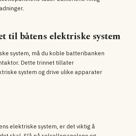
adninger.
t til båtens elektriske system
riske system, må du koble batteribanken
taktor. Dette trinnet tillater
ktriske system og drive ulike apparater
ens elektriske system, er det viktig å
 det skal. Slå på solcellepanelene og