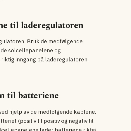
ne til laderegulatoren
egulatoren. Bruk de medfølgende
 både solcellepanelene og
l riktig inngang på laderegulatoren
 til batteriene
ved hjelp av de medfølgende kablene.
eriet (positiv til positiv og negativ til
solcellepanelene lader batteriene riktig