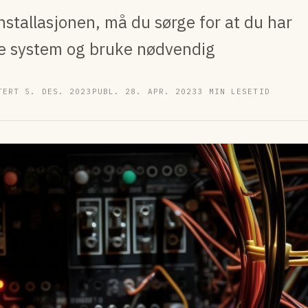
nstallasjonen, må du sørge for at du har
ske system og bruke nødvendig
TERT 5. DES. 2023
PUBL. 28. APR. 2023
3 MIN LESETID