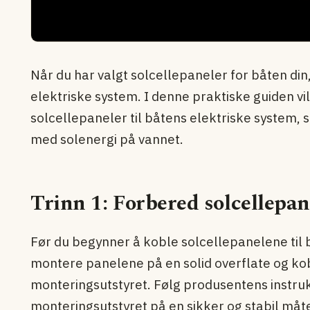
Når du har valgt solcellepaneler for båten din,
elektriske system. I denne praktiske guiden vil
solcellepaneler til båtens elektriske system, 
med solenergi på vannet.
Trinn 1: Forbered solcellepa
Før du begynner å koble solcellepanelene til 
montere panelene på en solid overflate og kob
monteringsutstyret. Følg produsentens instru
monteringsutstyret på en sikker og stabil måt