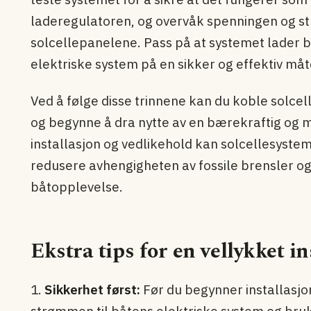
laderegulatoren, og overvåk spenningen og 
solcellepanelene. Pass på at systemet lader b
elektriske system på en sikker og effektiv måt
Ved å følge disse trinnene kan du koble solcel
og begynne å dra nytte av en bærekraftig og mi
installasjon og vedlikehold kan solcellesysteme
redusere avhengigheten av fossile brensler og 
båtopplevelse.
Ekstra tips for en vellykket in
1.
Sikkerhet først:
Før du begynner installasjon
strømmen til båtens elektriske system og br