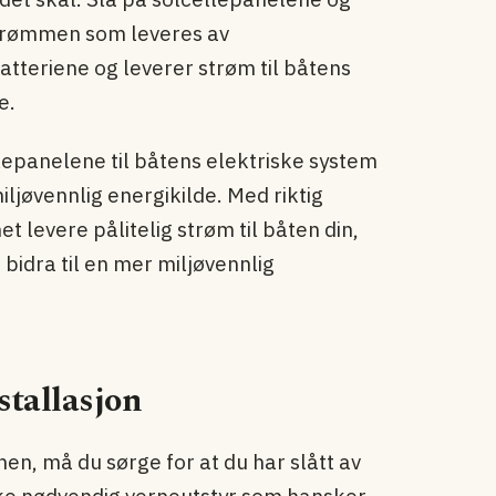
strømmen som leveres av
atteriene og leverer strøm til båtens
e.
lepanelene til båtens elektriske system
ljøvennlig energikilde. Med riktig
t levere pålitelig strøm til båten din,
bidra til en mer miljøvennlig
stallasjon
en, må du sørge for at du har slått av
uke nødvendig verneutstyr som hansker