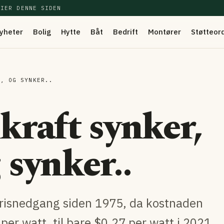
EIER DENNE SIDEN
yheter
Bolig
Hytte
Båt
Bedrift
Montører
Støtteor
R, OG SYNKER..
lkraft synker,
 synker..
prisnedgang siden 1975, da kostnaden
per watt, til bare $0.27 per watt i 2021,