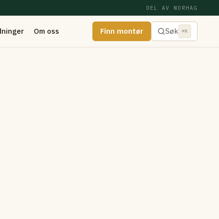
DEL AV NORHAG
dninger
Om oss
Finn montør
Søk
⌘K