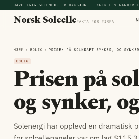
UAVHENGIG SOLENERGI-REDAKSJON · INGEN LEVERANDØR 
Norsk Solcelle
N
FAKTA FØR FIRMA
HJEM
›
BOLIG
›
PRISEN PÅ SOLKRAFT SYNKER, OG SYNKE
BOLIG
Prisen på so
og synker, og
Solenergi har opplevd en dramatisk 
for solcellepaneler var om lag $115.3 