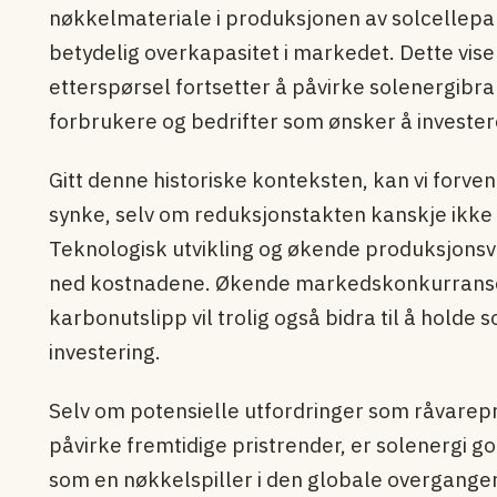
nøkkelmateriale i produksjonen av solcellepa
betydelig overkapasitet i markedet. Dette vis
etterspørsel fortsetter å påvirke solenergibran
forbrukere og bedrifter som ønsker å investere
Gitt denne historiske konteksten, kan vi forvent
synke, selv om reduksjonstakten kanskje ikke v
Teknologisk utvikling og økende produksjonsvo
ned kostnadene. Økende markedskonkurranse og
karbonutslipp vil trolig også bidra til å holde
investering.
Selv om potensielle utfordringer som råvarepr
påvirke fremtidige pristrender, er solenergi god
som en nøkkelspiller i den globale overgangen 