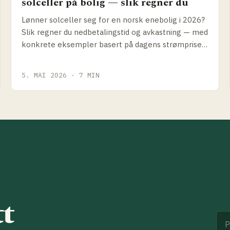
solceller på bolig — slik regner du
Lønner solceller seg for en norsk enebolig i 2026?
Slik regner du nedbetalings­tid og avkastning — med
konkrete eksempler basert på dagens strømpriser,
Enova-støtte og anleggspriser.
5. MAI 2026 · 7 MIN
tt