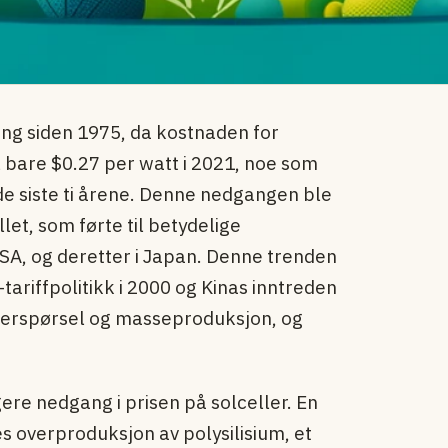
ng siden 1975, da kostnaden for
l bare $0.27 per watt i 2021, noe som
e siste ti årene. Denne nedgangen ble
let, som førte til betydelige
i USA, og deretter i Japan. Denne trenden
-tariffpolitikk i 2000 og Kinas inntreden
tterspørsel og masseproduksjon, og
igere nedgang i prisen på solceller. En
s overproduksjon av polysilisium, et