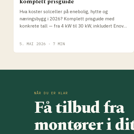
komplett prisguide
Hva koster solceller på enebolig, hytte og
næringsbygg i 2026? Komplett prisguide med
konkrete tall — fra 4 kW til 30 kW, inkludert Enova-
støtte og hvordan du sammenligner tilbud.
5. MAI 2026 · 7 MIN
NÅR DU ER KLAR
Få tilbud fra
montører i di