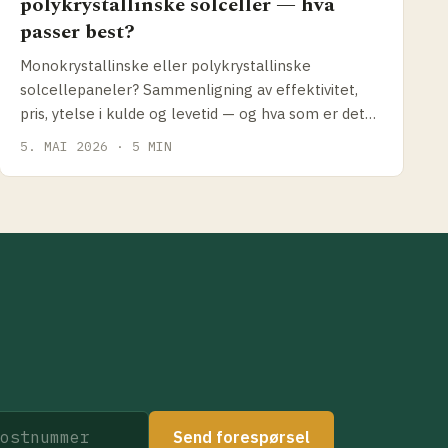
polykrystallinske solceller — hva
passer best?
Monokrystallinske eller polykrystallinske
solcellepaneler? Sammenligning av effektivitet,
pris, ytelse i kulde og levetid — og hva som er det
riktige valget for norske forhold i 2026.
5. MAI 2026 · 5 MIN
Send forespørsel