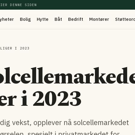
EIER DENNE SIDEN
yheter
Bolig
Hytte
Båt
Bedrift
Montører
Støtteor
OLIGER I 2023
olcellemarked
er i 2023
dig vekst, opplever nå solcellemarkedet
rselen, spesielt i privatmarkedet for