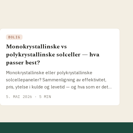
BOLIG
Monokrystallinske vs
polykrystallinske solceller — hva
passer best?
Monokrystallinske eller polykrystallinske
solcellepaneler? Sammenligning av effektivitet,
pris, ytelse i kulde og levetid — og hva som er det
riktige valget for norske forhold i 2026.
5. MAI 2026 · 5 MIN