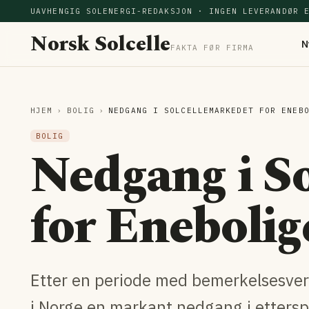
UAVHENGIG SOLENERGI-REDAKSJON · INGEN LEVERANDØR 
Norsk Solcelle
N
FAKTA FØR FIRMA
HJEM
›
BOLIG
›
NEDGANG I SOLCELLEMARKEDET FOR ENEB
BOLIG
Nedgang i S
for Enebolig
Etter en periode med bemerkelsesver
i Norge en markant nedgang i etterspø