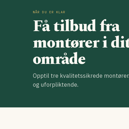
NÅR DU ER KLAR
Få tilbud fra
montører i di
område
Opptil tre kvalitetssikrede montører
og uforpliktende.