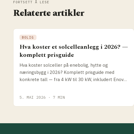
FORTSETT Å LESE
Relaterte artikler
BOLIG
Hva koster et solcelleanlegg i 2026? —
komplett prisguide
Hva koster solceller på enebolig, hytte og
næringsbygg i 2026? Komplett prisguide med
konkrete tall — fra 4 kW til 30 kW, inkludert Enova-
støtte og hvordan du sammenligner tilbud.
5. MAI 2026 · 7 MIN