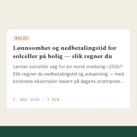
BOLIG
Lønnsomhet og nedbetalingstid for
solceller på bolig — slik regner du
Lønner solceller seg for en norsk enebolig i 2026?
Slik regner du nedbetalings­tid og avkastning — med
konkrete eksempler basert på dagens strømpriser,
Enova-støtte og anleggspriser.
5. MAI 2026 · 7 MIN