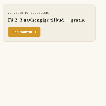
VURDERER DU SOLCELLER?
Få 2–3 uavhengige tilbud — gratis.
Finn montør →