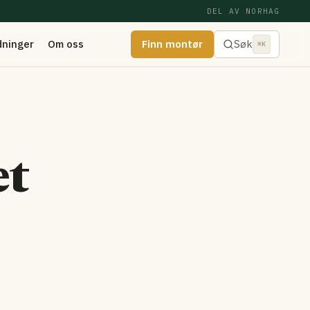
DEL AV NORHAG
dninger
Om oss
Finn montør
Søk
⌘K
et