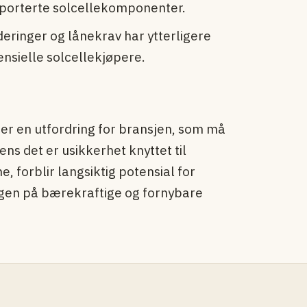
mporterte solcellekomponenter.
deringer og lånekrav har ytterligere
tensielle solcellekjøpere.
er en utfordring for bransjen, som må
ns det er usikkerhet knyttet til
, forblir langsiktig potensial for
ngen på bærekraftige og fornybare