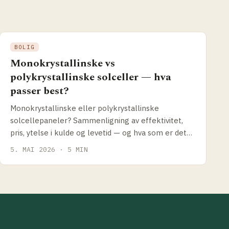
BOLIG
Monokrystallinske vs
polykrystallinske solceller — hva
passer best?
Monokrystallinske eller polykrystallinske
solcellepaneler? Sammenligning av effektivitet,
pris, ytelse i kulde og levetid — og hva som er det
riktige valget for norske forhold i 2026.
5. MAI 2026 · 5 MIN