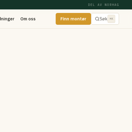
DEL AV NORHAG
dninger
Om oss
Finn montør
Søk
⌘K