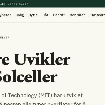
EIER DENNE SIDEN
yheter
Bolig
Hytte
Båt
Bedrift
Montører
Støtteor
CELLER
e Uvikler
olceller
 of Technology (MIT) har utviklet
 nesten alle typer overflater for å