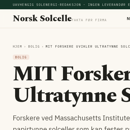
UAVHENGIG SOLENERGI-REDAKSJON · INGEN LEVERANDØR 
Norsk Solcelle
N
FAKTA FØR FIRMA
HJEM
›
BOLIG
›
MIT FORSKERE UVIKLER ULTRATYNNE SOL
BOLIG
MIT Forsker
Ultratynne S
Forskere ved Massachusetts Institute
papirtynne solceller som kan festes på