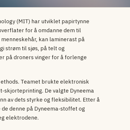
ology (MIT) har utviklet papirtynne
overflater for å omdanne dem til
nn menneskehår, kan laminerast på
i strøm til sjøs, på telt og
er på droners vinger for å forlenge
 Methods. Teamet brukte elektronisk
 t-skjorteprinting. De valgte Dyneema
 av dets styrke og fleksibilitet. Etter å
te de denne på Dyneema-stoffet og
seg elektrodene.