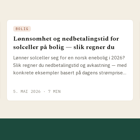
BOLIG
Lønnsomhet og nedbetalingstid for
solceller på bolig — slik regner du
Lønner solceller seg for en norsk enebolig i 2026?
Slik regner du nedbetalings­tid og avkastning — med
konkrete eksempler basert på dagens strømpriser,
Enova-støtte og anleggspriser.
5. MAI 2026 · 7 MIN