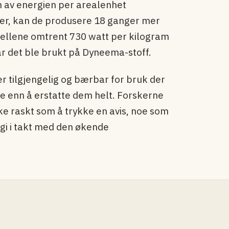
n av energien per arealenhet
ler, kan de produsere 18 ganger mer
cellene omtrent 730 watt per kilogram
år det ble brukt på Dyneema-stoff.
r tilgjengelig og bærbar for bruk der
re enn å erstatte dem helt. Forskerne
e raskt som å trykke en avis, noe som
rgi i takt med den økende