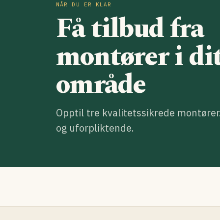
NÅR DU ER KLAR
Få tilbud fra
montører i di
område
Opptil tre kvalitetssikrede montører
og uforpliktende.