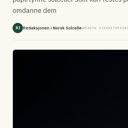
omdanne dem
RI
Redaksjonen i Norsk Solcelle
FAKTA SJEKKET
OPPDA