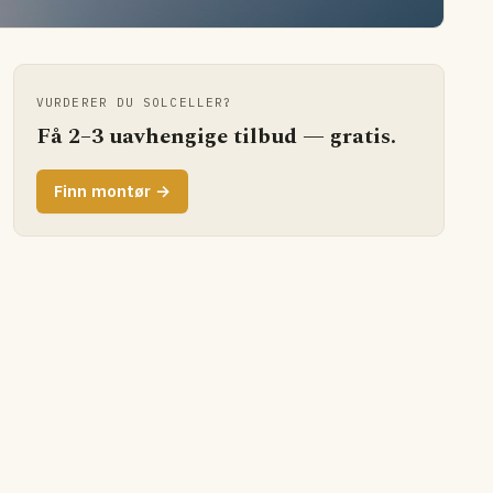
VURDERER DU SOLCELLER?
Få 2–3 uavhengige tilbud — gratis.
Finn montør →