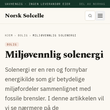
UAVHENGIG · INGEN LEVERANDØR EIER
DEL AV NORHAG
Norsk Solcelle
HJEM
›
BOLIG
›
MILJØVENNLIG SOLENERGI
BOLIG
Miljøvennlig solenergi
Solenergi er en ren og fornybar
energikilde som gir betydelige
miljøfordeler sammenlignet med
fossile brensler. I denne artikkelen vil
vi se nærmere på de