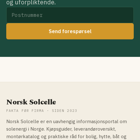
og uforpliktende.
Send forespørsel
Norsk Solcelle
FAKTA FØR FIRMA · SIDEN 2023
Norsk Solcelle er en uavhengig informasjonsportal om
solenergi i Norge. Kjøpsguider, leverandøroversikt,
montørkatalog og praktiske råd for bolig, hytte, båt og