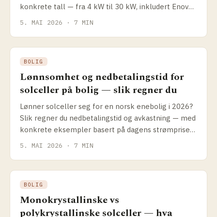
konkrete tall — fra 4 kW til 30 kW, inkludert Enova-
støtte og hvordan du sammenligner tilbud.
5. MAI 2026 · 7 MIN
BOLIG
Lønnsomhet og nedbetalingstid for
solceller på bolig — slik regner du
Lønner solceller seg for en norsk enebolig i 2026?
Slik regner du nedbetalings­tid og avkastning — med
konkrete eksempler basert på dagens strømpriser,
Enova-støtte og anleggspriser.
5. MAI 2026 · 7 MIN
BOLIG
Monokrystallinske vs
polykrystallinske solceller — hva