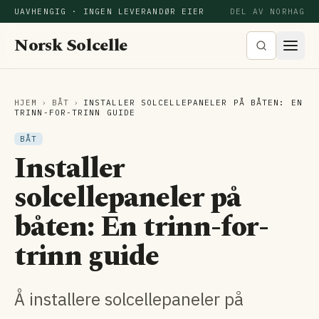
UAVHENGIG · INGEN LEVERANDØR EIER
DEL AV NORHAG
Norsk Solcelle
HJEM
›
BÅT
›
INSTALLER SOLCELLEPANELER PÅ BÅTEN: EN
TRINN-FOR-TRINN GUIDE
BÅT
Installer
solcellepaneler på
båten: En trinn-for-
trinn guide
Å installere solcellepaneler på