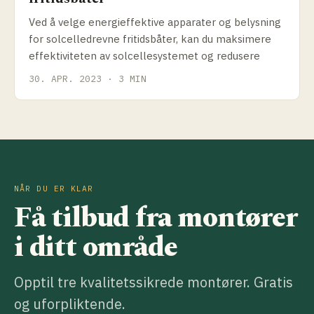
Ved å velge energieffektive apparater og belysning
for solcelledrevne fritidsbåter, kan du maksimere
effektiviteten av solcellesystemet og redusere
30. APR. 2023 · 3 MIN
NÅR DU ER KLAR
Få tilbud fra montører
i ditt område
Opptil tre kvalitetssikrede montører. Gratis
og uforpliktende.