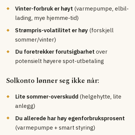
Vinter-forbruk er høyt
(varmepumpe, elbil-
lading, mye hjemme-tid)
Strømpris-volatilitet er høy
(forskjell
sommer/vinter)
Du foretrekker forutsigbarhet
over
potensielt høyere spot-utbetaling
Solkonto lønner seg ikke når:
Lite sommer-overskudd
(helgehytte, lite
anlegg)
Du allerede har høy egenforbruks­prosent
(varmepumpe + smart styring)