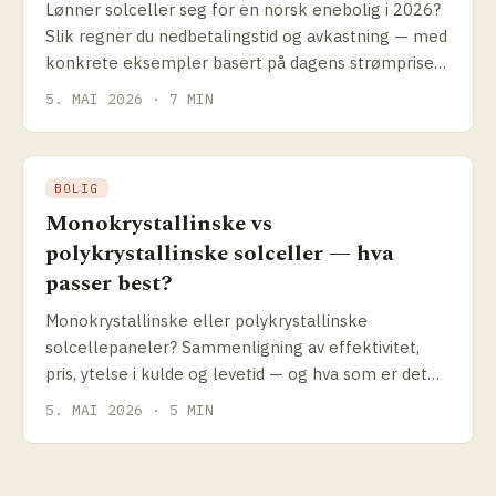
Lønner solceller seg for en norsk enebolig i 2026?
Slik regner du nedbetalings­tid og avkastning — med
konkrete eksempler basert på dagens strømpriser,
Enova-støtte og anleggspriser.
5. MAI 2026 · 7 MIN
BOLIG
Monokrystallinske vs
polykrystallinske solceller — hva
passer best?
Monokrystallinske eller polykrystallinske
solcellepaneler? Sammenligning av effektivitet,
pris, ytelse i kulde og levetid — og hva som er det
riktige valget for norske forhold i 2026.
5. MAI 2026 · 5 MIN