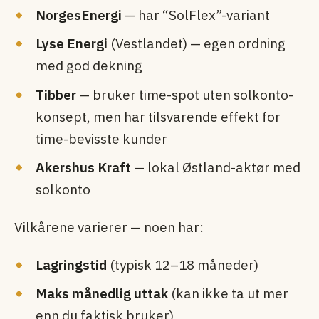
NorgesEnergi
— har “SolFlex”-variant
Lyse Energi
(Vestlandet) — egen ordning
med god dekning
Tibber
— bruker time-spot uten solkonto-
konsept, men har tilsvarende effekt for
time-bevisste kunder
Akershus Kraft
— lokal Østland-aktør med
solkonto
Vilkårene varierer — noen har:
Lagringstid
(typisk 12–18 måneder)
Maks månedlig uttak
(kan ikke ta ut mer
enn du faktisk bruker)