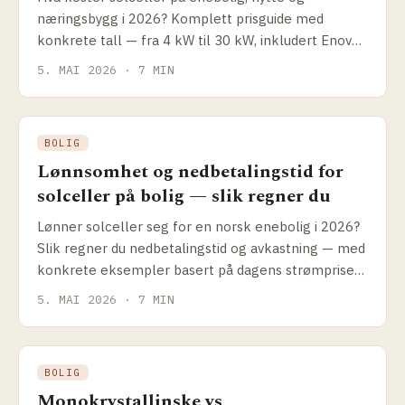
næringsbygg i 2026? Komplett prisguide med
konkrete tall — fra 4 kW til 30 kW, inkludert Enova-
støtte og hvordan du sammenligner tilbud.
5. MAI 2026 · 7 MIN
BOLIG
Lønnsomhet og nedbetalingstid for
solceller på bolig — slik regner du
Lønner solceller seg for en norsk enebolig i 2026?
Slik regner du nedbetalings­tid og avkastning — med
konkrete eksempler basert på dagens strømpriser,
Enova-støtte og anleggspriser.
5. MAI 2026 · 7 MIN
BOLIG
Monokrystallinske vs