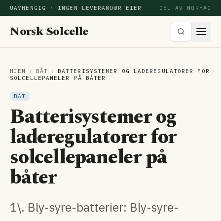
UAVHENGIG · INGEN LEVERANDØR EIER
DEL AV NORHAG
Norsk Solcelle
HJEM
›
BÅT
›
BATTERISYSTEMER OG LADEREGULATORER FOR
SOLCELLEPANELER PÅ BÅTER
BÅT
Batterisystemer og
laderegulatorer for
solcellepaneler på
båter
1\. Bly-syre-batterier: Bly-syre-