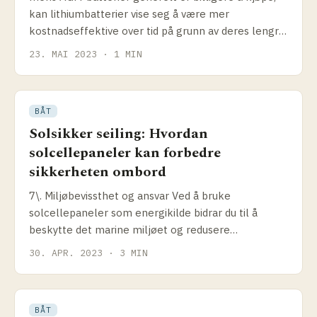
kan lithiumbatterier vise seg å være mer
kostnadseffektive over tid på grunn av deres lengre
levetid og
23. MAI 2023 · 1 MIN
BÅT
Solsikker seiling: Hvordan
solcellepaneler kan forbedre
sikkerheten ombord
7\. Miljøbevissthet og ansvar Ved å bruke
solcellepaneler som energikilde bidrar du til å
beskytte det marine miljøet og redusere
forurensning og
30. APR. 2023 · 3 MIN
BÅT