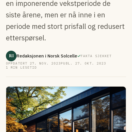
en imponerende vekstperiode de
siste årene, men er nå inne i en
periode med stort prisfall og redusert
etterspørsel.
RI
Redaksjonen i Norsk Solcelle
FAKTA SJEKKET
OPPDATERT 27. NOV. 2023
PUBL. 27. OKT. 2023
1 MIN LESETID