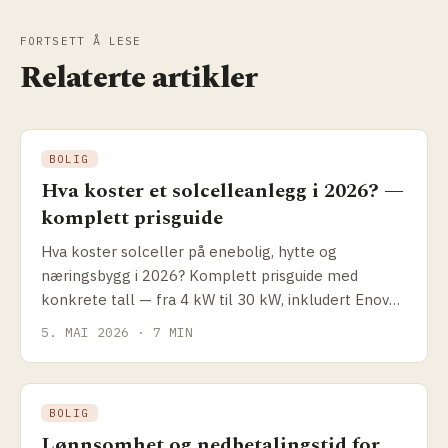
FORTSETT Å LESE
Relaterte artikler
BOLIG
Hva koster et solcelleanlegg i 2026? —
komplett prisguide
Hva koster solceller på enebolig, hytte og
næringsbygg i 2026? Komplett prisguide med
konkrete tall — fra 4 kW til 30 kW, inkludert Enova-
støtte og hvordan du sammenligner tilbud.
5. MAI 2026 · 7 MIN
BOLIG
Lønnsomhet og nedbetalingstid for