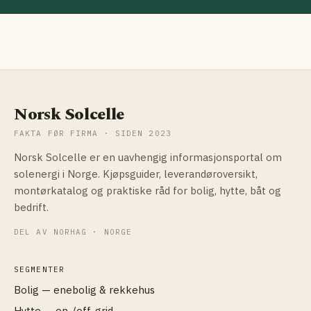
Norsk Solcelle
FAKTA FØR FIRMA · SIDEN 2023
Norsk Solcelle er en uavhengig informasjonsportal om
solenergi i Norge. Kjøpsguider, leverandøroversikt,
montørkatalog og praktiske råd for bolig, hytte, båt og
bedrift.
DEL AV NORHAG · NORGE
SEGMENTER
Bolig — enebolig & rekkehus
Hytte — on-/off-grid