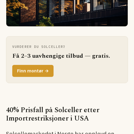
VURDERER DU SOLCELLER?
Få 2–3 uavhengige tilbud — gratis.
Finn montør →
40% Prisfall på Solceller etter
Importrestriksjoner i USA
Solcellemarkedet i Norge har opplevd en